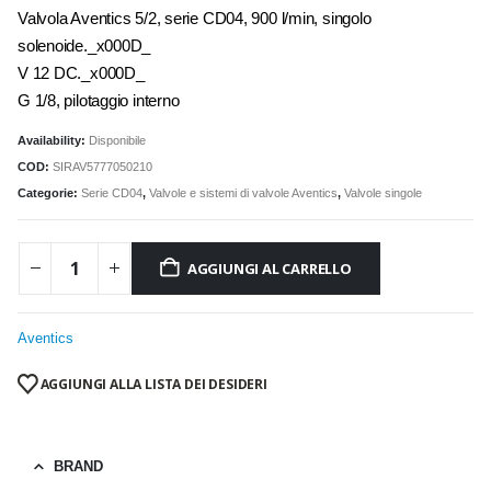
Valvola Aventics 5/2, serie CD04, 900 l/min, singolo
solenoide._x000D_
V 12 DC._x000D_
G 1/8, pilotaggio interno
Availability:
Disponibile
COD:
SIRAV5777050210
Categorie:
Serie CD04
,
Valvole e sistemi di valvole Aventics
,
Valvole singole
AGGIUNGI AL CARRELLO
Aventics
AGGIUNGI ALLA LISTA DEI DESIDERI
BRAND