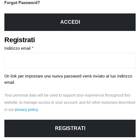
Forgot Password?
ACCEDI
Registrati
Indirizzo email
*
Un link per impostare una nuova password verrà inviato al tuo indirizzo
email.
Your personal data will be used to support your experience throughout this
website, to manage access to your account, and for other purposes described
in our
privacy policy
.
REGISTRATI