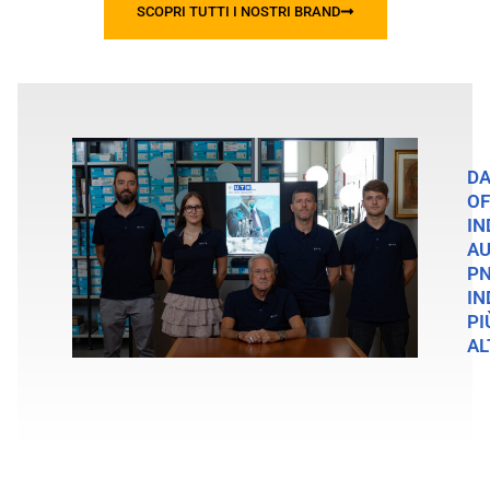
SCOPRI TUTTI I NOSTRI BRAND
DA
OF
IN
AU
PN
IN
PI
A