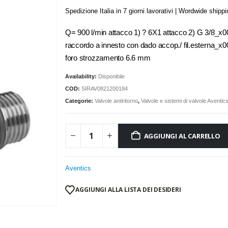
Spedizione Italia in 7 giorni lavorativi | Wordwide shipp
Q= 900 l/min attacco 1) ? 6X1 attacco 2) G 3/8_x
raccordo a innesto con dado accop./ fil.esterna_x
foro strozzamento 6.6 mm
Availability:
Disponibile
COD:
SIRAV0821200184
Categorie:
Valvole antiritorno
,
Valvole e sistemi di valvole Aventic
AGGIUNGI AL CARRELLO
Aventics
AGGIUNGI ALLA LISTA DEI DESIDERI