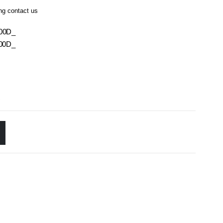
ing contact us
000D_
000D_
s