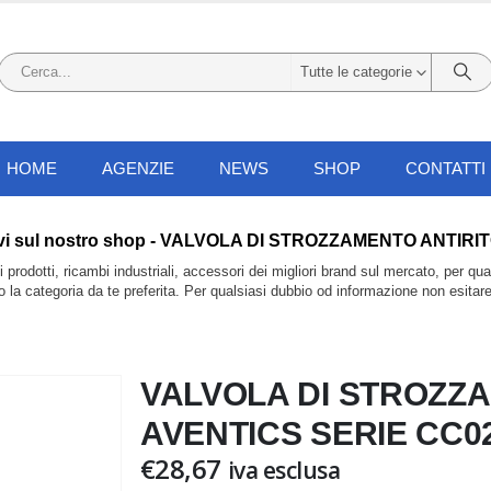
Tutte le categorie
HOME
AGENZIE
NEWS
SHOP
CONTATTI
ali li trovi sul nostro shop - VALVOLA DI STROZZAMENTO A
prodotti, ricambi industriali, accessori dei migliori brand sul mercato, per qu
do la categoria da te preferita. Per qualsiasi dubbio od informazione non esitar
VALVOLA DI STROZZ
AVENTICS SERIE CC02
€
28,67
iva esclusa