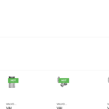
HOT
HOT
SISTEMI DI VALVOLE AVENTICS
VALVOLE ANTIRITORNO
,
VALVOLE E SISTEMI DI VALVOLE AVENTICS
VALVOLE ANTIRITORNO
,
VALVOLE E SISTE
VALVOLA ANTIRITORNO AVENTICS SERIE NR01 0821003002
VALVOLA DI STROZZAMENTO ANTIRITORNO AVENTICS SERIE CC02-AL 0821200117