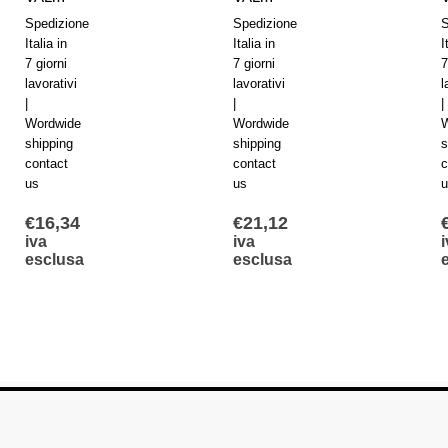
Spedizione
Spedizione
S
Italia in
Italia in
I
7 giorni
7 giorni
7
lavorativi
lavorativi
l
|
|
|
Wordwide
Wordwide
shipping
shipping
s
contact
contact
c
us
us
€
16,34
€
21,12
iva
iva
esclusa
esclusa