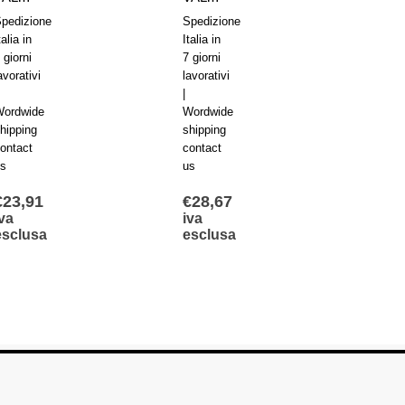
pedizione
Spedizione
Spedi
talia in
Italia in
Italia i
 giorni
7 giorni
7 giorn
avorativi
lavorativi
lavorat
|
|
Wordwide
Wordwide
Wordw
hipping
shipping
shippi
ontact
contact
contac
us
us
us
€
23,91
€
28,67
€
168
iva
iva
iva
esclusa
esclusa
escl