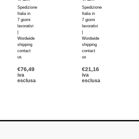
Spedizione
Spedizione
Italia in
Italia in
7 giorni
7 giorni
lavorativi
lavorativi
|
|
Wordwide
Wordwide
shipping
shipping
contact
contact
us
us
€
76,49
€
21,16
iva
iva
esclusa
esclusa