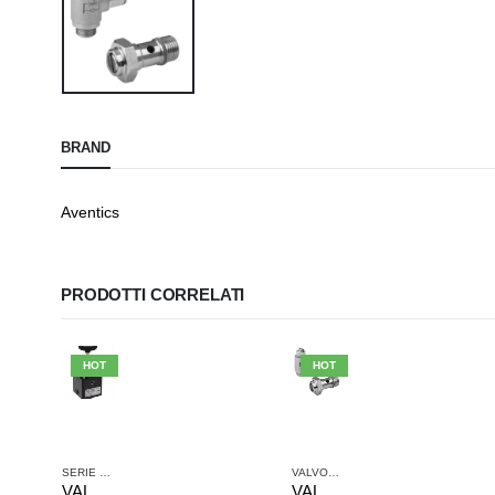
BRAND
Aventics
PRODOTTI CORRELATI
HOT
HOT
LE E SISTEMI DI VALVOLE AVENTICS
SERIE ST
,
VALVOLE E SISTEMI DI VALVOLE AVENTICS
VALVOLE ANTIRITORNO
,
VALVOLE SINGOLE
,
VALVOLE E 
VALVOLA A STANTUFFO AVENTICS Serie PR2-RGP R412010705
VALVOLA DI STROZZAMENTO ANTIRITORNO AVENTICS SERIE CC02-AL 0821200181