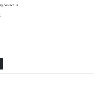
ing contact us
0D_
s