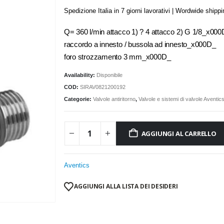
Spedizione Italia in 7 giorni lavorativi | Wordwide shipp
Q= 360 l/min attacco 1) ? 4 attacco 2) G 1/8_x00
raccordo a innesto / bussola ad innesto_x000D_
foro strozzamento 3 mm_x000D_
Availability:
Disponibile
COD:
SIRAV0821200192
Categorie:
Valvole antiritorno
,
Valvole e sistemi di valvole Aventic
AGGIUNGI AL CARRELLO
Aventics
AGGIUNGI ALLA LISTA DEI DESIDERI