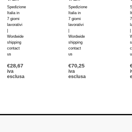
Spedizione
Spedizione
S
Italia in
Italia in
I
7 giorni
7 giorni
7
lavorativi
lavorativi
l
|
|
|
Wordwide
Wordwide
W
shipping
shipping
s
contact
contact
c
us
us
u
€
28,67
€
70,25
iva
iva
i
esclusa
esclusa