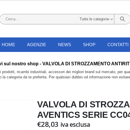
Tutte le categorie
HOME
AGENZIE
NEWS
SHOP
CONTATTI
ali li trovi sul nostro shop - VALVOLA DI STROZZAMENTO A
prodotti, ricambi industriali, accessori dei migliori brand sul mercato, per qu
do la categoria da te preferita. Per qualsiasi dubbio od informazione non esitar
VALVOLA DI STROZZ
AVENTICS SERIE CC04
€
28,03
iva esclusa