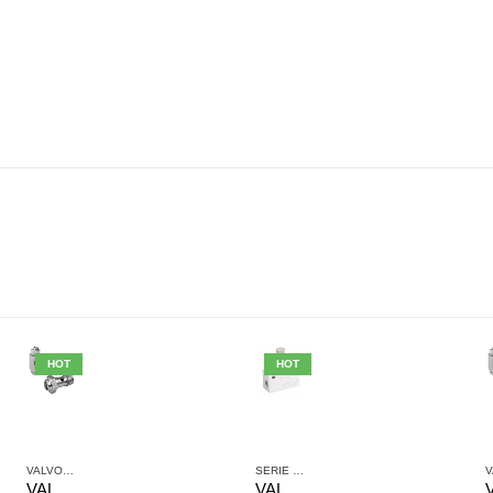
HOT
HOT
SISTEMI DI VALVOLE AVENTICS
VALVOLE ANTIRITORNO
,
VALVOLE E SISTEMI DI VALVOLE AVENTICS
SERIE ST
,
VALVOLE E SISTEMI DI VALVOLE
VALVOLA DI STROZZAMENTO ANTIRITORNO AVENTICS SERIE CC02-AL 0821200205
VALVOLA DI REGISTRAZIONE AVENTICS SERIE CC01 0821200005