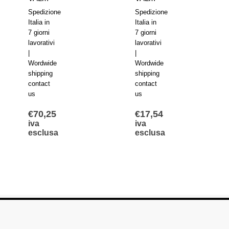
Spedizione
Spedizione
Italia in
Italia in
7 giorni
7 giorni
lavorativi
lavorativi
|
|
Wordwide
Wordwide
shipping
shipping
contact
contact
us
us
€
70,25
€
17,54
iva
iva
esclusa
esclusa