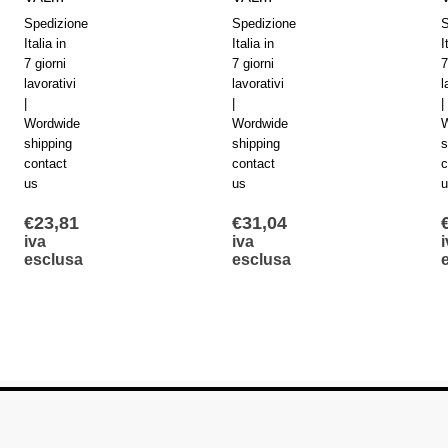
Spedizione
Spedizione
S
Italia in
Italia in
I
7 giorni
7 giorni
7
lavorativi
lavorativi
l
|
|
|
Wordwide
Wordwide
W
shipping
shipping
s
contact
contact
c
us
us
u
€
23,81
€
31,04
iva
iva
i
esclusa
esclusa