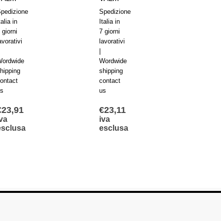
pedizione
Spedizione
Spediz
talia in
Italia in
Italia i
 giorni
7 giorni
7 giorn
avorativi
lavorativi
lavorat
|
|
ordwide
Wordwide
Wordw
hipping
shipping
shippi
ontact
contact
contac
s
us
us
€
23,91
€
23,11
€
48,
va
iva
iva
esclusa
esclusa
escl