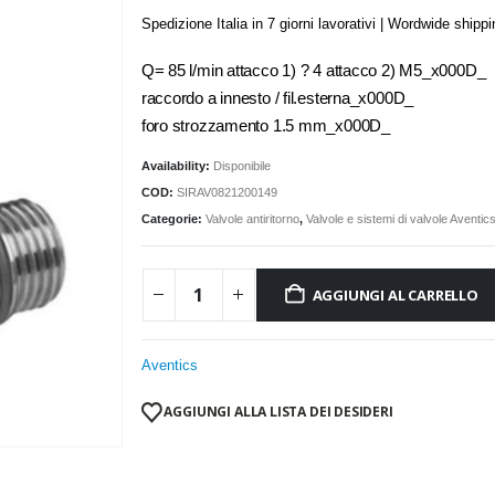
Spedizione Italia in 7 giorni lavorativi | Wordwide shipp
Q= 85 l/min attacco 1) ? 4 attacco 2) M5_x000D_
raccordo a innesto / fil.esterna_x000D_
foro strozzamento 1.5 mm_x000D_
Availability:
Disponibile
COD:
SIRAV0821200149
Categorie:
Valvole antiritorno
,
Valvole e sistemi di valvole Aventic
AGGIUNGI AL CARRELLO
Aventics
AGGIUNGI ALLA LISTA DEI DESIDERI