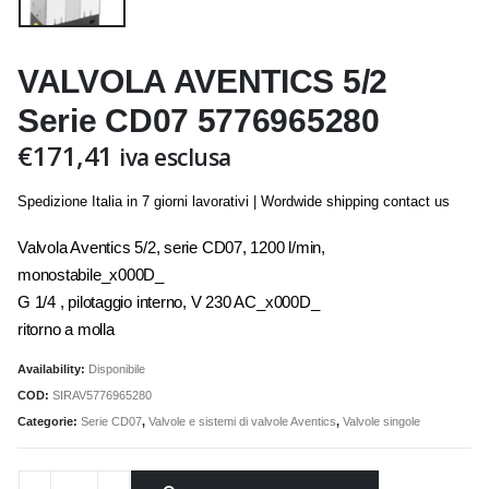
VALVOLA AVENTICS 5/2
Serie CD07 5776965280
€
171,41
iva esclusa
Spedizione Italia in 7 giorni lavorativi | Wordwide shipping contact us
Valvola Aventics 5/2, serie CD07, 1200 l/min,
monostabile_x000D_
G 1/4 , pilotaggio interno, V 230 AC_x000D_
ritorno a molla
Availability:
Disponibile
COD:
SIRAV5776965280
Categorie:
Serie CD07
,
Valvole e sistemi di valvole Aventics
,
Valvole singole