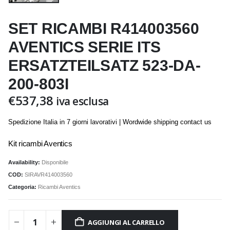
SET RICAMBI R414003560
AVENTICS SERIE ITS
ERSATZTEILSATZ 523-DA-
200-803I
€
537,38
iva esclusa
Spedizione Italia in 7 giorni lavorativi | Wordwide shipping contact us
Kit ricambi Aventics
Availability:
Disponibile
COD:
SIRAVR414003560
Categoria:
Ricambi Aventics
AGGIUNGI AL CARRELLO