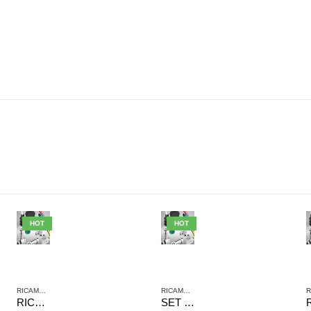
HOT
HOT
RICAMBI AVENTICS
RICAMBI AVENTICS
RICAMBI GUARNIZIONI 0490368000 AVENTICS PER MINICILINDRI SERIE 130 DMR. 12
SET RICAMBI 1827008919 AVENTICS SERIE KPZ D32