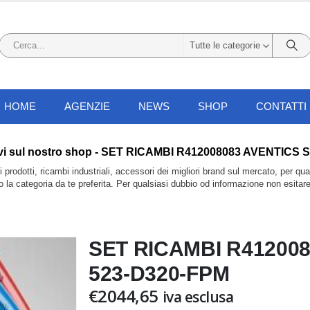
Tutte le categorie
HOME
AGENZIE
NEWS
SHOP
CONTATTI
 li trovi sul nostro shop - SET RICAMBI R412008083 AVENTIC
prodotti, ricambi industriali, accessori dei migliori brand sul mercato, per qu
do la categoria da te preferita. Per qualsiasi dubbio od informazione non esitar
SET RICAMBI R412008
523-D320-FPM
€
2044,65
iva esclusa