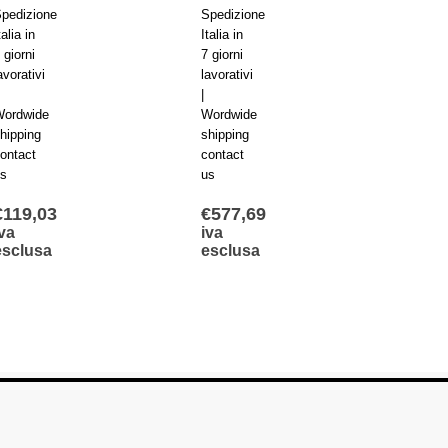
pedizione
Spedizione
Spediz
talia in
Italia in
Italia i
 giorni
7 giorni
7 giorn
avorativi
lavorativi
lavorat
|
|
ordwide
Wordwide
Wordw
hipping
shipping
shippi
ontact
contact
contac
s
us
us
€
119,03
€
577,69
€
127
va
iva
iva
esclusa
esclusa
escl