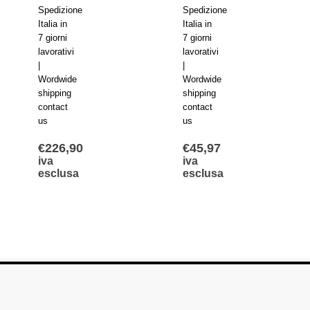
Spedizione
Spedizione
Italia in
Italia in
7 giorni
7 giorni
lavorativi
lavorativi
|
|
Wordwide
Wordwide
shipping
shipping
contact
contact
us
us
€
226,90
€
45,97
iva
iva
esclusa
esclusa