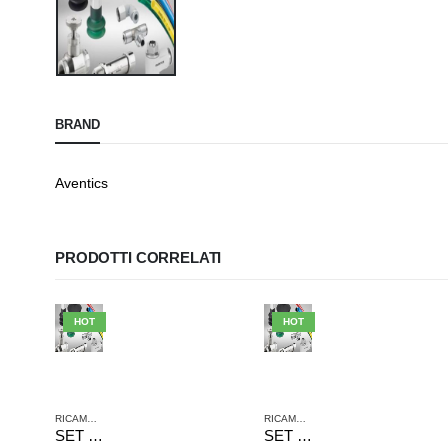
BRAND
Aventics
PRODOTTI CORRELATI
HOT
HOT
RICAMBI AVENTICS
RICAMBI AVENTICS
SET RICAMBI 1827004821 AVENTICS SERIE PRA C10A D200 INTERIOR KIT
SET RICAMBI 1827008917 AVENTICS SERIE KPZ D20