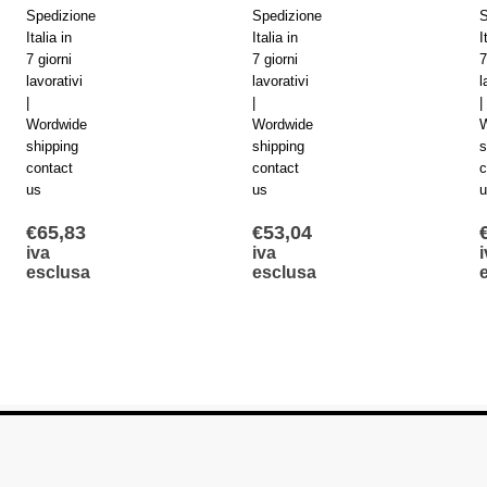
Spedizione
Spedizione
S
Italia in
Italia in
I
7 giorni
7 giorni
7
lavorativi
lavorativi
l
|
|
|
Wordwide
Wordwide
W
shipping
shipping
s
contact
contact
c
us
us
u
€
65,83
€
53,04
iva
iva
i
esclusa
esclusa