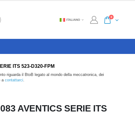
0
ITALIANO
S SERIE ITS 523-D320-FPM
anto riguarda il BtoB legato al mondo della meccatronica, dei
e a
contattarci
.
083 AVENTICS SERIE ITS