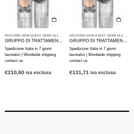
ATTAMENTO ARIA COMPRESSA
RACCORDI JOHN GUEST
,
SERIE NL2
,
TRATTAMENTO ARIA COMPRESSA
RACCORDI JOHN GUEST
,
SERIE NL2
,
TRAT
GRUPPO DI TRATTAMENTO ARIA IN 2 PARTI AVENTICS SERIE NL4-ACD 0821300501
GRUPPO DI TRATTAMENTO ARIA IN 2 PARTI AVENTICS SERIE NL2-ACD 0821300401
Spedizione Italia in 7 giorni
Spedizione Italia in 7 giorni
lavorativi | Wordwide shipping
lavorativi | Wordwide shipping
contact us
contact us
€
210,60
€
131,71
iva esclusa
iva esclusa