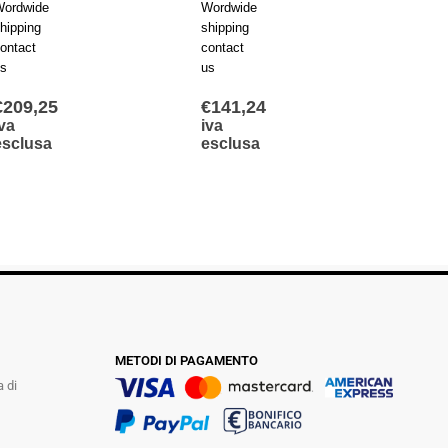
ordwide
Wordwide
Wordw
hipping
shipping
shippi
ontact
contact
contac
s
us
us
€
141,24
€
104,80
€
191
iva
iva
iva
esclusa
esclusa
escl
METODI DI PAGAMENTO
a di