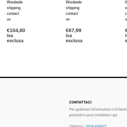
Wordwide
Wordwide
W
shipping
shipping
s
contact
contact
c
us
us
u
€
67,99
€
209,25
iva
iva
esclusa
esclusa
CONTATTACI
Per qualsiasi informazioni o richiest
preventivo puoi contattarci qui:
Telefono :
0574 636677