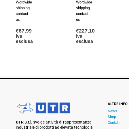
Wordwide
Wordwide
shipping
shipping
contact
contact
us
us
€
227,10
€
104,80
iva
iva
esclusa
esclusa
ALTRE INFO
News
Shop
UTR
S.r.l. svolge attività di rappresentanza
Contatti
industriale di prodotti ad elevata tecnologia