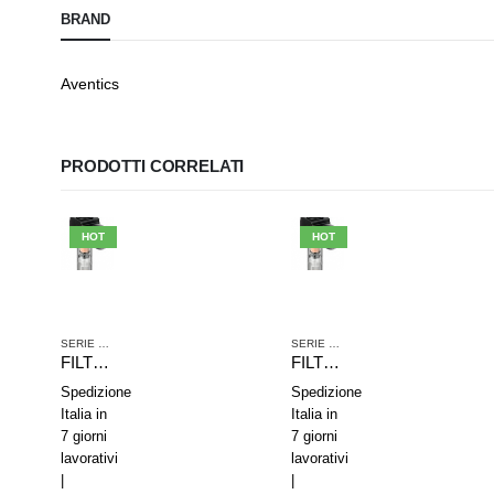
BRAND
Aventics
PRODOTTI CORRELATI
HOT
HOT
IA COMPRESSA
SERIE NL4
,
TRATTAMENTO ARIA COMPRESSA
SERIE NL2
,
TRATTAMENTO ARIA CO
FILTRO RIDUTTORE DI PRESSIONE AVENTICS SERIE NL4-FRE 0821300234
FILTRO RIDUTTORE DI PRESSIONE AVENTICS SERIE NL2-FRE 0821300333
Spedizione
Spedizione
Italia in
Italia in
7 giorni
7 giorni
lavorativi
lavorativi
|
|