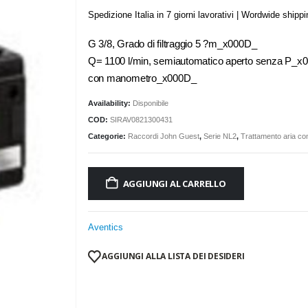
Spedizione Italia in 7 giorni lavorativi | Wordwide shipp
G 3/8, Grado di filtraggio 5 ?m_x000D_
Q= 1100 l/min, semiautomatico aperto senza P_x
con manometro_x000D_
Availability:
Disponibile
COD:
SIRAV0821300431
Categorie:
Raccordi John Guest
,
Serie NL2
,
Trattamento aria c
AGGIUNGI AL CARRELLO
Aventics
AGGIUNGI ALLA LISTA DEI DESIDERI