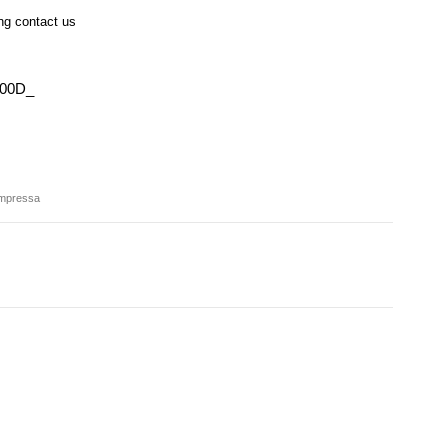
ing contact us
000D_
ompressa