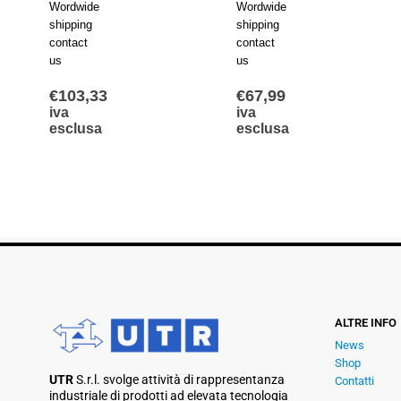
Wordwide
Wordwide
shipping
shipping
contact
contact
us
us
€
103,33
€
67,99
iva
iva
esclusa
esclusa
ALTRE INFO
News
Shop
UTR
S.r.l. svolge attività di rappresentanza
Contatti
industriale di prodotti ad elevata tecnologia