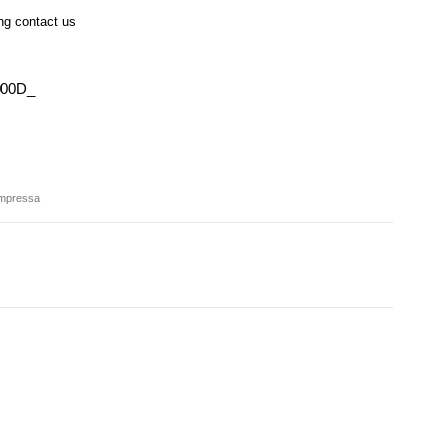
ing contact us
000D_
ompressa