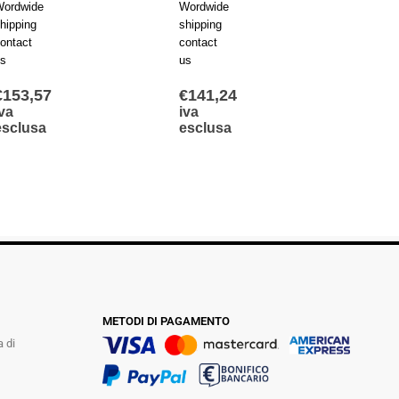
ordwide
Wordwide
Wordw
hipping
shipping
shippi
ontact
contact
contac
s
us
us
€
153,57
€
141,24
€
252
va
iva
iva
esclusa
esclusa
escl
METODI DI PAGAMENTO
a di