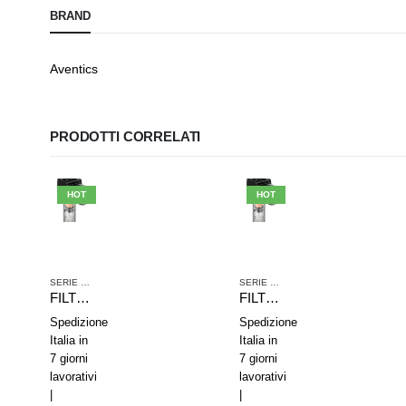
BRAND
Aventics
PRODOTTI CORRELATI
HOT
HOT
IA COMPRESSA
SERIE NL2
,
TRATTAMENTO ARIA COMPRESSA
SERIE NL2
,
TRATTAMENTO ARIA CO
FILTRO RIDUTTORE DI PRESSIONE AVENTICS SERIE NL2-FRE 0821300302
FILTRO RIDUTTORE DI PRESSIONE AVENTICS SERIE NL2-FRE 0821300308
Spedizione
Spedizione
Italia in
Italia in
7 giorni
7 giorni
lavorativi
lavorativi
|
|