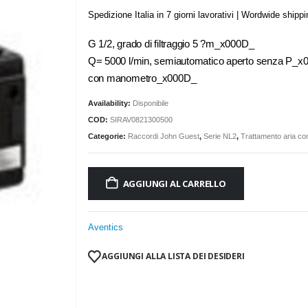
Spedizione Italia in 7 giorni lavorativi | Wordwide shipp
G 1/2, grado di filtraggio 5 ?m_x000D_
Q= 5000 l/min, semiautomatico aperto senza P_x
con manometro_x000D_
Availability:
Disponibile
COD:
SIRAV0821300500
Categorie:
Raccordi John Guest
,
Serie NL2
,
Trattamento aria c
AGGIUNGI AL CARRELLO
Aventics
AGGIUNGI ALLA LISTA DEI DESIDERI