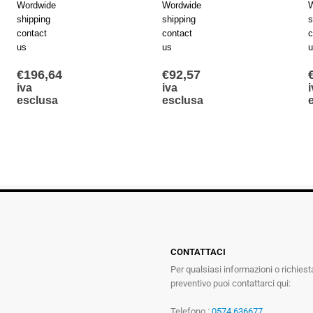
Wordwide
Wordwide
W
shipping
shipping
s
contact
contact
c
us
us
u
€
196,64
€
92,57
iva
iva
i
esclusa
esclusa
CONTATTACI
Per qualsiasi informazioni o richiest
preventivo puoi contattarci qui:
Telefono :
0574 636677