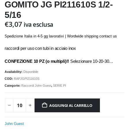
GOMITO JG PI211610S 1/2-
5/16
€
3,07
iva esclusa
Spedizione Italia in 4-5 gg lavorativi | Wordwide shipping contact us
raccordi per uso con tubi in acciaio inox
CONFEZIONE 10 PZ (o multipli)!!
Selezionare 10-20-30…
Availability:
Disponibile
COD:
RAPJGPI211610S
Categorie:
Raccordi John Guest
,
SERIE PI
AGGIUNGI AL CARRELLO
John Guest