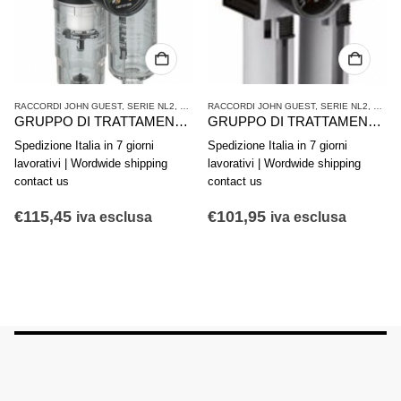
TAMENTO ARIA COMPRESSA
RACCORDI JOHN GUEST
,
SERIE NL2
,
TRATTAMENTO ARIA COMPRESSA
RACCORDI JOHN GUEST
,
SERIE NL2
,
TRATTA
R
GRUPPO DI TRATTAMENTO ARIA IN 2 PARTI AVENTICS SERIE NL1-ACD 0821300731
GRUPPO DI TRATTAMENTO ARIA IN 2 PARTI AVENTICS SERIE AS2-ACD R412006298
Spedizione Italia in 7 giorni
Spedizione Italia in 7 giorni
Sp
lavorativi | Wordwide shipping
lavorativi | Wordwide shipping
l
contact us
contact us
c
€
115,45
€
101,95
€
iva esclusa
iva esclusa