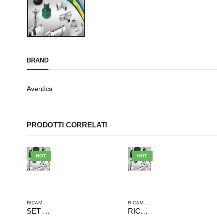
BRAND
Aventics
PRODOTTI CORRELATI
HOT
HOT
RICAMBI AVENTICS
RICAMBI AVENTICS
SET RICAMBI 1827004817 AVENTICS SERIE PRA C10A D160-200 RODS KIT
RICAMBI GUARNIZIONI 0490394508 AVENTICS SERIE 167/168-050