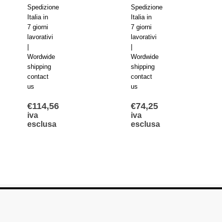
Spedizione
Spedizione
Italia in
Italia in
7 giorni
7 giorni
lavorativi
lavorativi
|
|
Wordwide
Wordwide
shipping
shipping
contact
contact
us
us
€
114,56
€
74,25
iva
iva
esclusa
esclusa