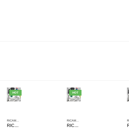
HOT
HOT
RICAMBI AVENTICS
RICAMBI AVENTICS
RICAMBI GUARNIZIONI 0490394303 AVENTICS SERIE 167/168-032
RICAMBI GUARNIZIONI 0490368000 AVENTICS PER MINICILINDRI SERIE 130 DMR. 12