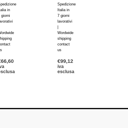
pedizione
Spedizione
Spediz
talia in
Italia in
Italia i
 giorni
7 giorni
7 giorn
avorativi
lavorativi
lavorat
|
|
ordwide
Wordwide
Wordw
hipping
shipping
shippi
ontact
contact
contac
s
us
us
€
66,60
€
99,12
€
89,
va
iva
iva
esclusa
esclusa
escl