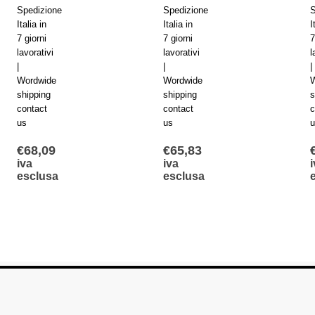
Spedizione
Spedizione
S
Italia in
Italia in
I
7 giorni
7 giorni
7
lavorativi
lavorativi
l
|
|
|
Wordwide
Wordwide
W
shipping
shipping
s
contact
contact
c
us
us
u
€
68,09
€
65,83
iva
iva
i
esclusa
esclusa