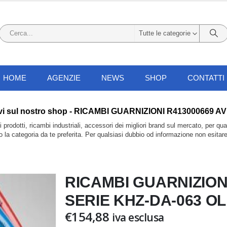
Tutte le categorie
HOME
AGENZIE
NEWS
SHOP
CONTATTI
i li trovi sul nostro shop - RICAMBI GUARNIZIONI R4130006
prodotti, ricambi industriali, accessori dei migliori brand sul mercato, per qu
do la categoria da te preferita. Per qualsiasi dubbio od informazione non esitar
RICAMBI GUARNIZION
SERIE KHZ-DA-063 O
€
154,88
iva esclusa