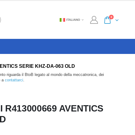
0
ITALIANO
69 AVENTICS SERIE KHZ-DA-063 OLD
anto riguarda il BtoB legato al mondo della meccatronica, dei
e a
contattarci
.
I R413000669 AVENTICS
LD