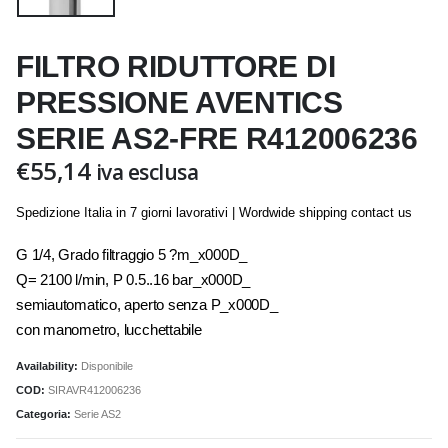
FILTRO RIDUTTORE DI
PRESSIONE AVENTICS
SERIE AS2-FRE R412006236
€
55,14
iva esclusa
Spedizione Italia in 7 giorni lavorativi | Wordwide shipping contact us
G 1/4, Grado filtraggio 5 ?m_x000D_
Q= 2100 l/min, P 0.5..16 bar_x000D_
semiautomatico, aperto senza P_x000D_
con manometro, lucchettabile
Availability:
Disponibile
COD:
SIRAVR412006236
Categoria:
Serie AS2