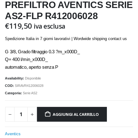
PREFILTRO AVENTICS SERIE
AS2-FLP R412006028
€
119,50
iva esclusa
Spedizione Italia in 7 giorni lavorativi | Wordwide shipping contact us
G 3/8, Grado filtraggio 0.3 ?m_x000D_
Q= 400 l/min_x000D_
automatico, aperto senza P
Availability:
Disponibile
COD:
SIRAVR412006028
Categoria:
Serie AS2
AGGIUNGI AL CARRELLO
Aventics