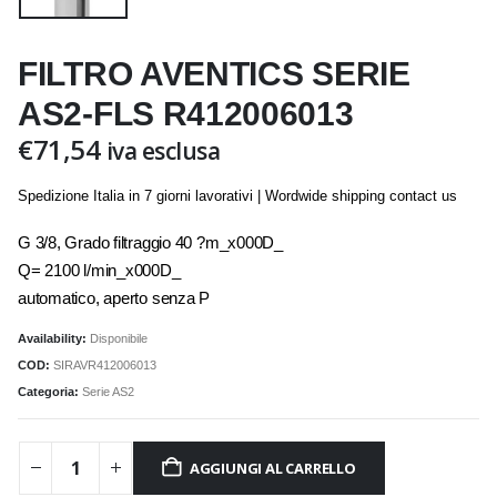
FILTRO AVENTICS SERIE
AS2-FLS R412006013
€
71,54
iva esclusa
Spedizione Italia in 7 giorni lavorativi | Wordwide shipping contact us
G 3/8, Grado filtraggio 40 ?m_x000D_
Q= 2100 l/min_x000D_
automatico, aperto senza P
Availability:
Disponibile
COD:
SIRAVR412006013
Categoria:
Serie AS2
AGGIUNGI AL CARRELLO