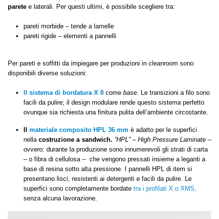
parete
e laterali. Per questi ultimi, è possibile scegliere tra:
pareti morbide – tende a lamelle
pareti rigide – elementi a pannelli
Per pareti e soffitti da impiegare per produzioni in cleanroom sono
disponibili diverse soluzioni:
Il sistema di bordatura X 8
come
base.
Le transizioni a filo sono
facili da pulire; il design modulare rende questo sistema perfetto
ovunque sia richiesta una finitura pulita dell’ambiente circostante.
Il
materiale composito HPL 36 mm
è adatto per le superfici
nella
costruzione a sandwich.
“HPL” – High Pressure Laminate
–
ovvero: durante la produzione sono innumerevoli gli strati di carta
– o fibra di cellulosa – che vengono pressati insieme a leganti a
base di resina sotto alta pressione. I pannelli HPL di item si
presentano lisci, resistenti ai detergenti e facili da pulire. Le
superfici sono completamente bordate
tra i profilati X o XMS,
senza alcuna lavorazione.