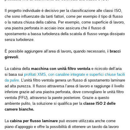
Il progetto individuale è decisivo per la classificazione alle classi ISO,
che sono influenzate da tanti fattori, come per esempio il tipo di flusso
o la natura chiusa della cabina. Per esempio, come superficie di lavoro,
una piastra perforata in acciaio inox assicura che il flusso di
spostamento a bassa turbolenza della scatola di flusso venga dissipato
senza turbolenze.
È possibile aggiungere all’area di lavoro
,
quando necessario,
i bracci
girevoli
.
La cabina della
macchina con unità filtro ventola
e ricircolo dell’aria
si basa sui
profilati XMS, con canaline integrate e superfici chiuse facili
da pulire.
L’unità filtro ventola genera un flusso di spostamento laminare
ad alta purezza. Il flusso attraversa l’area di lavoro e raggiunge il livello
inferiore grazie ad una piastra perforata, dove convogliano le unità filtro
ventola (FFU), attraverso la parete posteriore. Grazie a questo
ambiente pulito, la soluzione si qualifica per la
classe ISO 2 delle
camere bianche.
La
cabina per flusso laminare
può essere utilizzata anche come
piano d’appoggio e offre la possibilità di ottenere un tavolo da lavoro