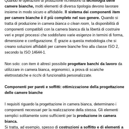
Quando le operazioni di produzione richiedono la
tecnologia delle
camere bianche,
molti elementi di diversa tipologia devono lavorare
insieme in modo sicuro e affidabile.
Il sistema dei componenti item
per camere bianche è il più completo nel suo genere.
Quando si
tratta di produzione in
camera bianca o clean room
, la disponibilità di
componenti compatibili con la camera bianca dà la libertà di costruire
veri e propri processi che soddisfano varie esigenze in termini di forma,
dimensione e configurazione. È grazie a questa metodologia che si
creano soluzioni affidabili per camere bianche fino alla classe ISO 2,
secondo la ISO 14644-1.
Non solo: con item è altresì possibile
progettare banchi da lavoro
da
utilizzare in camera bianca, ergonomici, a prova di scariche
elettrostatiche e ricchi di funzionalità personalizzate.
Componenti per pareti e soffitti: ottimizzazione della progettazione
delle camere bianche
I requisiti riguardo la progettazione in camera bianca, determinano i
componenti necessari per la realizzazione della stessa. Gli elementi
semplici solitamente sono sufficienti per la
produzione in camera
bianca.
Si tratta, ad esempio, spesso di
costruzioni a soffitto e di elementi a