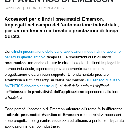
AVENTICS
FORNITURE INDUSTRIALI
Accessori per cilindri pneumatici Emerson,
impiegati nel campo dell’automazione industriale,
per un rendimento ottimale e prestazioni di lunga
durata
Dei
cilindri pneumatici e delle varie applicazioni industriali ne abbiamo
parlato in questo articolo
tempo fa. Le prestazioni di un
cilindro
pneumatico
, ma anche di tutte le altre tipologie di cilindri impiegati in
campo industriale, dipendono prevalentemente da un’ottima
progettazione e da un buon supporto. È fondamentale prestare
attenzione a tutti
i fissaggi, le staffe per sensori
(
sui sensori di flusso
AVENTICS abbiamo scritto qui
),
ai dadi dello stelo e i sigillanti:
l’
efficienza e la produttività dell’applicazione
dipendono dalla loro
affidabilità.
Ecco perché l’approccio di Emerson orientato all’utente fa la differenza.
I
cilindri pneumatici Aventics di Emerson
e tutti i relativi accessori
sono progettati per garantire sicurezza ed efficienza per le più disparate
applicazioni in campo industriale.