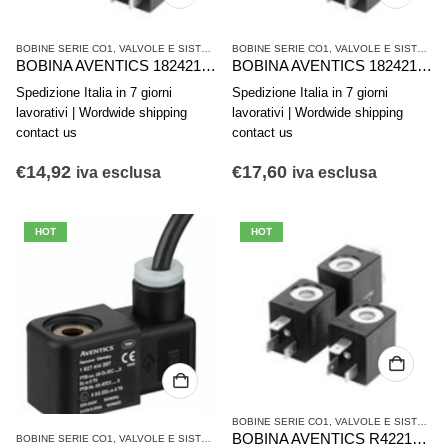
BOBINE SERIE CO1
,
VALVOLE E SISTEMI DI VALVOLE AVENTICS
BOBINE SERIE CO1
,
VALVOLE E SISTEMI DI VALVOLE AVENTICS
BOBINA AVENTICS 1824210243
BOBINA AVENTICS 1824210220
Spedizione Italia in 7 giorni
Spedizione Italia in 7 giorni
lavorativi | Wordwide shipping
lavorativi | Wordwide shipping
contact us
contact us
€
14,92
€
17,60
iva esclusa
iva esclusa
HOT
HOT
BOBINE SERIE CO1
,
VALVOLE E SISTEMI DI VALVOLE AVENTICS
BOBINA AVENTICS R422101604
BOBINE SERIE CO1
,
VALVOLE E SISTEMI DI VALVOLE AVENTICS
,
VALVOLE SINGOLE