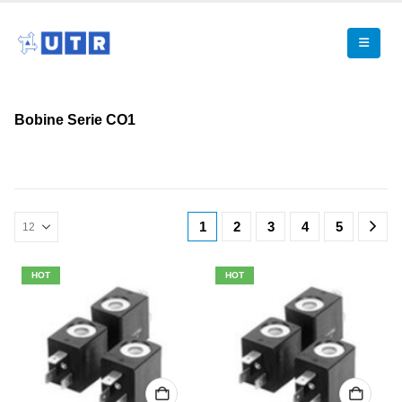
Bobine Serie CO1
1
2
3
4
5
HOT
HOT