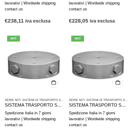
lavorativi | Wordwide shipping
lavorativi | Wordwide shipping
contact us
contact us
€
238,11
€
228,05
iva esclusa
iva esclusa
HOT
HOT
SERIE NCT
,
SISTEMI DI TRASPORTO SENZA CONTATTO
SERIE NCT
,
,
SISTEMI DI TRASPORTO SENZA CONTATTO
TECNICHE DEL VUOTO
SISTEMA TRASPORTO SENZA CONTATTO AVENTICS SERIE NCT-AL R412010374
SISTEMA TRASPORTO SENZA CONTATTO AVENTICS SERIE NCT-AL R412010373
Spedizione Italia in 7 giorni
Spedizione Italia in 7 giorni
lavorativi | Wordwide shipping
lavorativi | Wordwide shipping
contact us
contact us