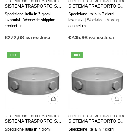
SERIE NCT
,
SISTEMI DI TRASPORTO SENZA CONTATTO
SERIE NCT
,
,
SISTEMI DI TRASPORTO SENZA CONTATTO
TECNICHE DEL VUOTO
SISTEMA TRASPORTO SENZA CONTATTO AVENTICS SERIE NCT-PK R412014867
SISTEMA TRASPORTO SENZA CONTATTO AVENTICS SERIE NCT-PK R412014866
Spedizione Italia in 7 giorni
Spedizione Italia in 7 giorni
lavorativi | Wordwide shipping
lavorativi | Wordwide shipping
contact us
contact us
€
272,68
€
245,98
iva esclusa
iva esclusa
HOT
HOT
SERIE NCT
,
SISTEMI DI TRASPORTO SENZA CONTATTO
SERIE NCT
,
,
SISTEMI DI TRASPORTO SENZA CONTATTO
TECNICHE DEL VUOTO
SISTEMA TRASPORTO SENZA CONTATTO AVENTICS SERIE NCT-AL R412010640
SISTEMA TRASPORTO SENZA CONTATTO AVENTICS SERIE NCT-AL R412010375
Spedizione Italia in 7 giorni
Spedizione Italia in 7 giorni