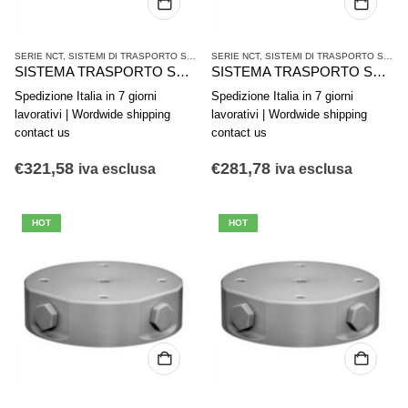
SERIE NCT
,
SISTEMI DI TRASPORTO SENZA CONTATTO
SERIE NCT
,
,
SISTEMI DI TRASPORTO SENZA CONTATTO
TECNICHE DEL VUOTO
SISTEMA TRASPORTO SENZA CONTATTO AVENTICS SERIE NCT-PK R412014869
SISTEMA TRASPORTO SENZA CONTATTO AVENTICS SERIE NCT-PK R412014868
Spedizione Italia in 7 giorni
Spedizione Italia in 7 giorni
lavorativi | Wordwide shipping
lavorativi | Wordwide shipping
contact us
contact us
€
321,58
€
281,78
iva esclusa
iva esclusa
HOT
HOT