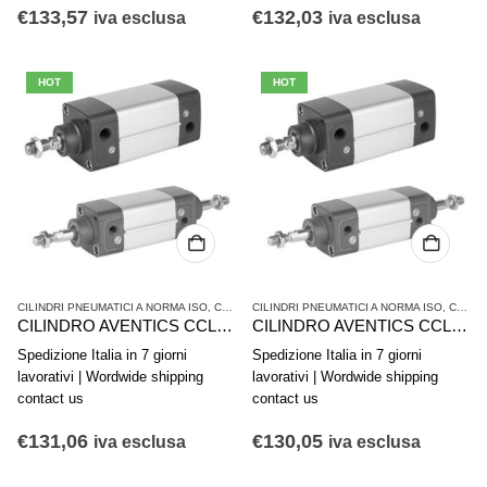
€
133,57
€
132,03
iva esclusa
iva esclusa
HOT
HOT
CILINDRI PNEUMATICI A NORMA ISO
,
CILINDRI PNEUMATICI E AZIONAMENTI
CILINDRI PNEUMATICI A NORMA ISO
,
SERIE CCL-
,
CILINDRI PNEUMATICI E AZIONAMENTI
CILINDRO AVENTICS CCL-IS R480671117
CILINDRO AVENTICS CCL-IS R480671116
Spedizione Italia in 7 giorni
Spedizione Italia in 7 giorni
lavorativi | Wordwide shipping
lavorativi | Wordwide shipping
contact us
contact us
€
131,06
€
130,05
iva esclusa
iva esclusa