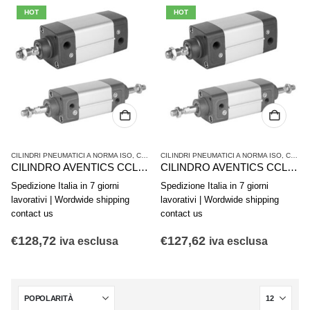
HOT
HOT
CILINDRI PNEUMATICI A NORMA ISO
,
CILINDRI PNEUMATICI E AZIONAMENTI
CILINDRI PNEUMATICI A NORMA ISO
,
SERIE CCL-
,
CILINDRI PNEUMATICI E AZIONAMENTI
CILINDRO AVENTICS CCL-IS R480671115
CILINDRO AVENTICS CCL-IS R480671114
Spedizione Italia in 7 giorni
Spedizione Italia in 7 giorni
lavorativi | Wordwide shipping
lavorativi | Wordwide shipping
contact us
contact us
€
128,72
€
127,62
iva esclusa
iva esclusa