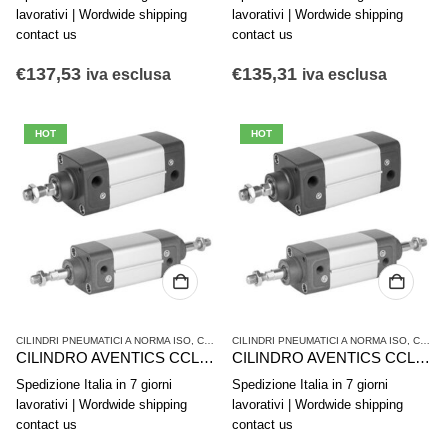
lavorativi | Wordwide shipping
lavorativi | Wordwide shipping
contact us
contact us
€
137,53
€
135,31
iva esclusa
iva esclusa
HOT
HOT
CILINDRI PNEUMATICI A NORMA ISO
,
CILINDRI PNEUMATICI E AZIONAMENTI
CILINDRI PNEUMATICI A NORMA ISO
,
SERIE CCL-
,
CILINDRI PNEUMATICI E AZIONAMENTI
CILINDRO AVENTICS CCL-IS R480671119
CILINDRO AVENTICS CCL-IS R480671118
Spedizione Italia in 7 giorni
Spedizione Italia in 7 giorni
lavorativi | Wordwide shipping
lavorativi | Wordwide shipping
contact us
contact us