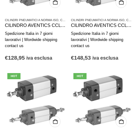
CILINDRI PNEUMATICI A NORMA ISO
,
CILINDRI PNEUMATICI E AZIONAMENTI
CILINDRI PNEUMATICI A NORMA ISO
,
SERIE CCL-
,
CILINDRI PNEUMATICI E AZIONAMENTI
CILINDRO AVENTICS CCL-IS R480058830
CILINDRO AVENTICS CCL-IS R480671124
Spedizione Italia in 7 giorni
Spedizione Italia in 7 giorni
lavorativi | Wordwide shipping
lavorativi | Wordwide shipping
contact us
contact us
€
128,95
€
148,53
iva esclusa
iva esclusa
HOT
HOT