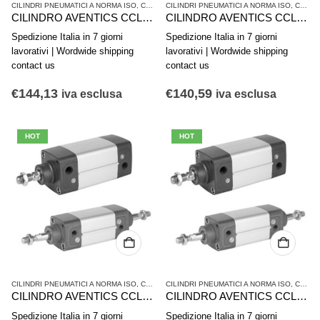
CILINDRI PNEUMATICI A NORMA ISO
,
CILINDRI PNEUMATICI E AZIONAMENTI
CILINDRI PNEUMATICI A NORMA ISO
,
SERIE CCL-
,
CILINDRI PNEUMATICI E AZIONAMENTI
CILINDRO AVENTICS CCL-IS R480671123
CILINDRO AVENTICS CCL-IS R480671122
Spedizione Italia in 7 giorni
Spedizione Italia in 7 giorni
lavorativi | Wordwide shipping
lavorativi | Wordwide shipping
contact us
contact us
€
144,13
€
140,59
iva esclusa
iva esclusa
HOT
HOT
CILINDRI PNEUMATICI A NORMA ISO
,
CILINDRI PNEUMATICI E AZIONAMENTI
CILINDRI PNEUMATICI A NORMA ISO
,
SERIE CCL-
,
CILINDRI PNEUMATICI E AZIONAMENTI
CILINDRO AVENTICS CCL-IS R480671121
CILINDRO AVENTICS CCL-IS R480671120
Spedizione Italia in 7 giorni
Spedizione Italia in 7 giorni