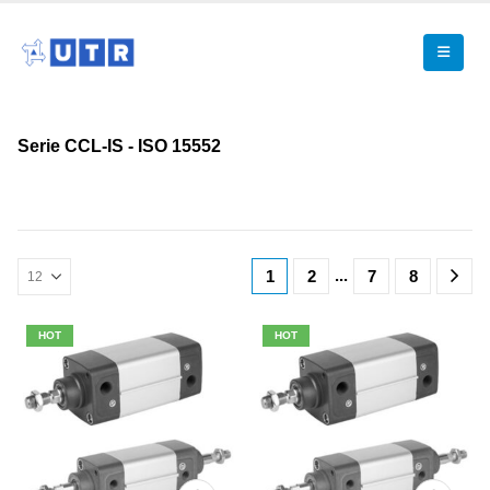
Serie CCL-IS - ISO 15552
...
1
2
7
8
HOT
HOT