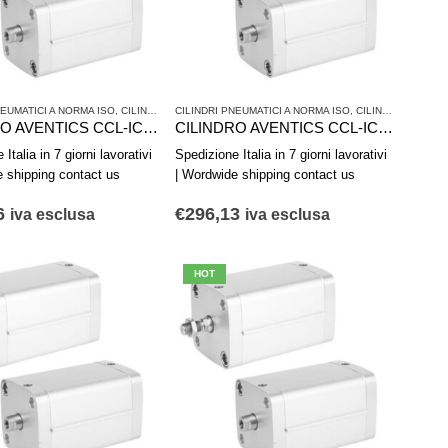
NEUMATICI A NORMA ISO
,
SERIE CCL-IC - ISO 21287
,
CILINDRI PNEUMATICI E AZIONAMENTI
CILINDRI PNEUMATICI A NORMA ISO
,
SERIE CCL-IC - ISO 21287
,
CILINDRI PNEUMATICI E AZIONAMENTI
CILINDRO AVENTICS CCL-IC R480668780
CILINDRO AVENTICS CCL-IC R480668779
Italia in 7 giorni lavorativi
Spedizione Italia in 7 giorni lavorativi
e shipping contact us
| Wordwide shipping contact us
6
€
296,13
iva esclusa
iva esclusa
HOT