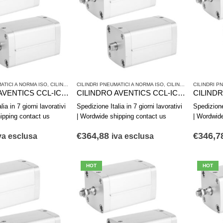
ATICI A NORMA ISO
,
CILINDRI PNEUMATICI E AZIONAMENTI
CILINDRI PNEUMATICI A NORMA ISO
,
SERIE CCL-IC - ISO 21287
,
CILINDRI PNEUMATICI E AZIONAMENTI
CILINDRI P
CILINDRO AVENTICS CCL-IC R480668786
CILINDRO AVENTICS CCL-IC R480668785
ia in 7 giorni lavorativi
Spedizione Italia in 7 giorni lavorativi
Spedizione 
ipping contact us
| Wordwide shipping contact us
| Wordwid
€
364,88
€
346,7
va esclusa
iva esclusa
HOT
HOT