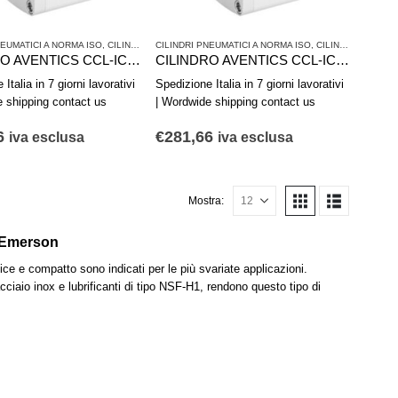
NEUMATICI A NORMA ISO
,
SERIE CCL-IC - ISO 21287
,
CILINDRI PNEUMATICI E AZIONAMENTI
CILINDRI PNEUMATICI A NORMA ISO
,
SERIE CCL-IC - ISO 21287
,
CILINDRI PNEUMATICI E AZIONAMENTI
CILINDRO AVENTICS CCL-IC R480668776
CILINDRO AVENTICS CCL-IC R480668775
Italia in 7 giorni lavorativi
Spedizione Italia in 7 giorni lavorativi
e shipping contact us
| Wordwide shipping contact us
6
€
281,66
iva esclusa
iva esclusa
Mostra:
i Emerson
ice e compatto sono indicati per le più svariate applicazioni.
cciaio inox e lubrificanti di tipo NSF-H1, rendono questo tipo di