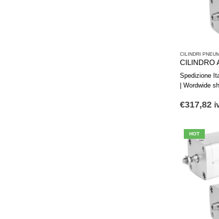
CILINDRI PNEUM
Spedizione Ital
| Wordwide sh
€
317,82
i
HOT