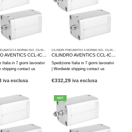
NEUMATICI A NORMA ISO
,
SERIE CCL-IC - ISO 21287
,
CILINDRI PNEUMATICI E AZIONAMENTI
CILINDRI PNEUMATICI A NORMA ISO
,
SERIE CCL-IC - ISO 21287
,
CILINDRI PNEUMATICI E AZIONAMENTI
CILINDRO AVENTICS CCL-IC R480668784
CILINDRO AVENTICS CCL-IC R480668783
Italia in 7 giorni lavorativi
Spedizione Italia in 7 giorni lavorativi
e shipping contact us
| Wordwide shipping contact us
8
€
332,29
iva esclusa
iva esclusa
HOT