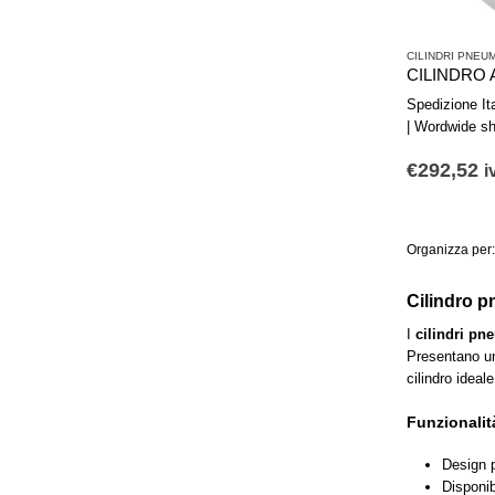
CILINDRI PNEUM
Spedizione Ital
| Wordwide sh
€
292,52
i
Organizza per:
Cilindro p
I
cilindri pn
Presentano una
cilindro ideal
Funzionalit
Design p
Disponib