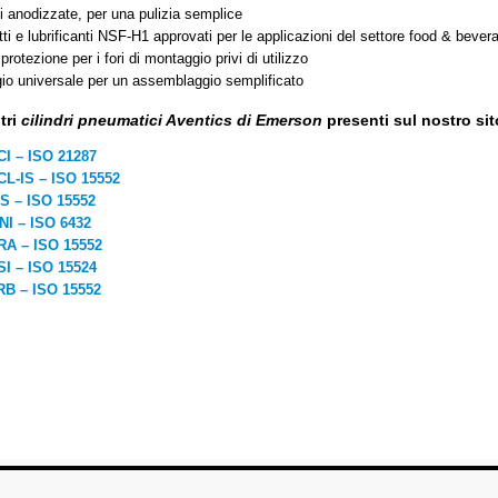
i anodizzate, per una pulizia semplice
ti e lubrificanti NSF-H1 approvati per le applicazioni del settore food & bever
protezione per i fori di montaggio privi di utilizzo
o universale per un assemblaggio semplificato
tri
cilindri pneumatici Aventics di Emerson
presenti sul nostro sit
CI – ISO 21287
CL-IS – ISO 15552
TS – ISO 15552
NI – ISO 6432
RA – ISO 15552
SI – ISO 15524
RB – ISO 15552