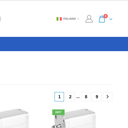
0
ITALIANO
...
1
2
8
9
HOT