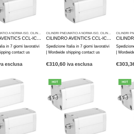
ATICI A NORMA ISO
,
CILINDRI PNEUMATICI E AZIONAMENTI
CILINDRI PNEUMATICI A NORMA ISO
,
SERIE CCL-IC - ISO 21287
,
CILINDRI PNEUMATICI E AZIONAMENTI
CILINDRI P
CILINDRO AVENTICS CCL-IC R480668782
CILINDRO AVENTICS CCL-IC R480668781
ia in 7 giorni lavorativi
Spedizione Italia in 7 giorni lavorativi
Spedizione 
ipping contact us
| Wordwide shipping contact us
| Wordwid
€
310,60
€
303,3
va esclusa
iva esclusa
HOT
HOT