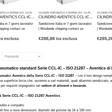
ATICI A NORMA ISO
,
CILINDRI PNEUMATICI E AZIONAMENTI
CILINDRI PNEUMATICI A NORMA ISO
,
SERIE CCL-IC - ISO 21287
,
CILINDRI PNEUMATICI E AZIONAMENTI
CILINDRI P
CILINDRO AVENTICS CCL-IC R480668778
CILINDRO AVENTICS CCL-IC R480668777
ia in 7 giorni lavorativi
Spedizione Italia in 7 giorni lavorativi
Spedizione 
ipping contact us
| Wordwide shipping contact us
| Wordwid
€
288,88
€
285,2
va esclusa
iva esclusa
neumatico standard Serie CCL-IC – ISO 21287 – Aventics d
eumatici Aventics della Serie CCL-IC – ISO 21287
– con il loro design sempl
 superficie liscia che, assieme a vari materiali, quali alluminio anodizzato, a
e per requisiti impegnativi nel
settore di alimenti e bevande.
à Serie CCL-IC – ISO 21287 Aventics
ulito e compatto
ili fino a nove dimensioni: diametri del pistone da 16 a 100 mm