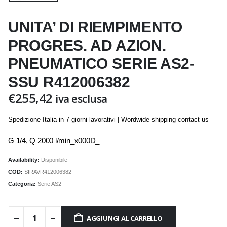
UNITA’ DI RIEMPIMENTO
PROGRES. AD AZION.
PNEUMATICO SERIE AS2-
SSU R412006382
€
255,42
iva esclusa
Spedizione Italia in 7 giorni lavorativi | Wordwide shipping contact us
G 1/4, Q 2000 l/min_x000D_
Availability:
Disponibile
COD:
SIRAVR412006382
Categoria:
Serie AS2
AGGIUNGI AL CARRELLO