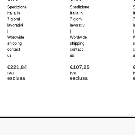
Spedizione
Spedizione
S
Italia in
Italia in
I
7 giorni
7 giorni
7
lavorativi
lavorativi
l
|
|
|
Wordwide
Wordwide
W
shipping
shipping
s
contact
contact
c
us
us
u
€
221,84
€
107,25
iva
iva
i
esclusa
esclusa