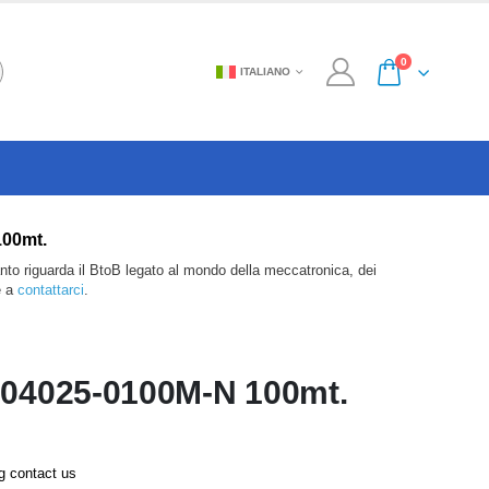
0
ITALIANO
100mt.
anto riguarda il BtoB legato al mondo della meccatronica, dei
e a
contattarci
.
4025-0100M-N 100mt.
ng contact us