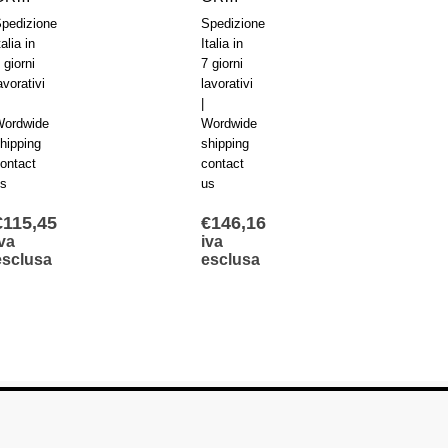
pedizione
Spedizione
Spediz
talia in
Italia in
Italia i
 giorni
7 giorni
7 giorn
avorativi
lavorativi
lavorat
|
|
ordwide
Wordwide
Wordw
hipping
shipping
shippi
ontact
contact
contac
s
us
us
€
115,45
€
146,16
€
138
va
iva
iva
esclusa
esclusa
escl