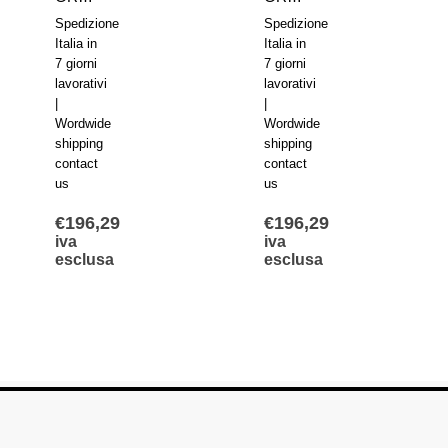
Spedizione
Spedizione
Italia in
Italia in
7 giorni
7 giorni
lavorativi
lavorativi
|
|
Wordwide
Wordwide
shipping
shipping
contact
contact
us
us
€
196,29
€
196,29
iva
iva
esclusa
esclusa