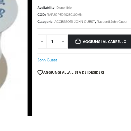
Availability:
Disponibile
COD:
RAPJGPE040250100MN
Categorie:
ACCESSORI JOHN GUEST
,
Raccordi John Guest
AGGIUNGI AL CARRELLO
John Guest
AGGIUNGI ALLA LISTA DEI DESIDERI