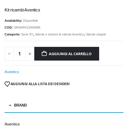
Kit ricambi Aventics
Availability:
Disponibile
COD:
SIRAVR413000898
Categorie:
Serie ST
,
Valvole e sistemi di valvole Aventics
,
Valvole singole
AGGIUNGI AL CARRELLO
Aventics
AGGIUNGI ALLA LISTA DEI DESIDERI
BRAND
Aventics