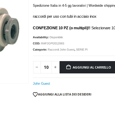
Spedizione Italia in 4-5 gg lavorativi | Wordwide shippi
raccordi per uso con tubi in acciaio inox
CONFEZIONE 10 PZ (o multipli)!!
Selezionare 
Availability:
Disponibile
COD:
RAPJGPI201206S
Categorie:
Raccordi John Guest
,
SERIE PI
AGGIUNGI AL CARRELLO
John Guest
AGGIUNGI ALLA LISTA DEI DESIDERI