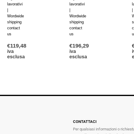
lavorativi
lavorativi
l
|
|
|
Wordwide
Wordwide
W
shipping
shipping
s
contact
contact
c
us
us
u
€
119,48
€
196,29
iva
iva
i
esclusa
esclusa
CONTATTACI
Per qualsiasi informazioni o richiest