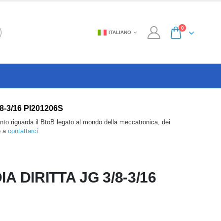
0
ITALIANO
3/8-3/16 PI201206S
anto riguarda il BtoB legato al mondo della meccatronica, dei
e a
contattarci
.
 DIRITTA JG 3/8-3/16