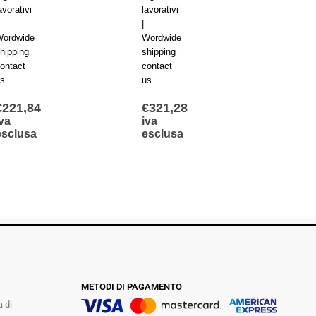
avorativi
lavorativi
lavorat
|
|
ordwide
Wordwide
Wordw
hipping
shipping
shippi
ontact
contact
contac
s
us
us
€
221,84
€
321,28
€
210
va
iva
iva
esclusa
esclusa
escl
METODI DI PAGAMENTO
a di