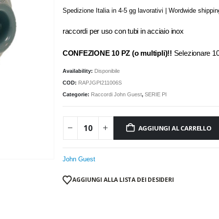
Spedizione Italia in 4-5 gg lavorativi | Wordwide shippi
raccordi per uso con tubi in acciaio inox
CONFEZIONE 10 PZ (o multipli)!!
Selezionare 
Availability:
Disponibile
COD:
RAPJGPI211006S
Categorie:
Raccordi John Guest
,
SERIE PI
AGGIUNGI AL CARRELLO
John Guest
AGGIUNGI ALLA LISTA DEI DESIDERI