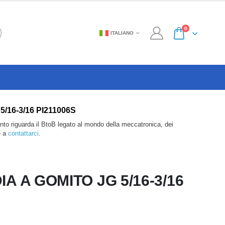
0
ITALIANO
 5/16-3/16 PI211006S
anto riguarda il BtoB legato al mondo della meccatronica, dei
e a
contattarci
.
A A GOMITO JG 5/16-3/16