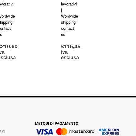
avorativi
lavorativi
lavorat
|
|
ordwide
Wordwide
Wordw
hipping
shipping
shippi
ontact
contact
contac
s
us
us
€
210,60
€
115,45
€
283
va
iva
iva
esclusa
esclusa
escl
METODI DI PAGAMENTO
a di