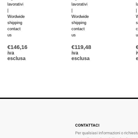
lavorativi
lavorativi
l
|
|
|
Wordwide
Wordwide
W
shipping
shipping
s
contact
contact
c
us
us
u
€
146,16
€
119,48
iva
iva
i
esclusa
esclusa
CONTATTACI
Per qualsiasi informazioni o richiest