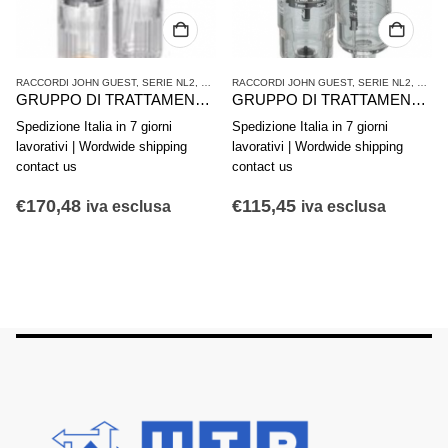
ATTAMENTO ARIA COMPRESSA
RACCORDI JOHN GUEST
,
SERIE NL2
,
TRATTAMENTO ARIA COMPRESSA
RACCORDI JOHN GUEST
,
SERIE NL2
,
TRAT
GRUPPO DI TRATTAMENTO ARIA IN 2 PARTI AVENTICS SERIE NL2-ACD 0821300404
GRUPPO DI TRATTAMENTO ARIA IN 2 PARTI AVENTICS SERIE NL1-ACD 0821300728
Spedizione Italia in 7 giorni
Spedizione Italia in 7 giorni
lavorativi | Wordwide shipping
lavorativi | Wordwide shipping
contact us
contact us
€
170,48
€
115,45
iva esclusa
iva esclusa