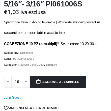
5/16″- 3/16″ PI061006S
€
1,03
iva esclusa
Spedizione Italia in 4-5 gg lavorativi | Wordwide shipping contact us
raccordi per uso con tubi in acciaio inox
CONFEZIONE 10 PZ (o multipli)!!
Selezionare 10-20-30…
Availability:
Disponibile
COD:
RAPJGPI061006S
Categorie:
Raccordi John Guest
,
SERIE PI
AGGIUNGI AL CARRELLO
John Guest
AGGIUNGI ALLA LISTA DEI DESIDERI