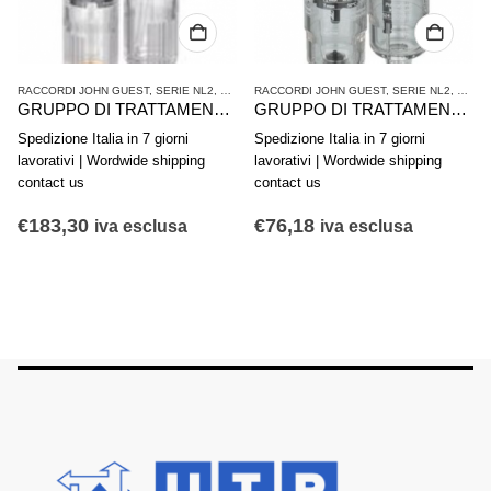
A
SERIE NL2
,
TRATTAMENTO ARIA COMPRESSA
RACCORDI JOHN GUEST
,
SERIE NL2
,
TRATTAMENTO ARIA COMPRESSA
RACCORDI JOHN GUEST
,
SER
GRUPPO DI TRATTAMENTO ARIA IN 2 PARTI AVENTICS SERIE NL4-ACD 0821300500
GRUPPO DI TRATTAMENTO ARIA IN 2 PARTI AVENTICS SERIE NL1-ACD 0821300730
iorni
Spedizione Italia in 7 giorni
Spedizione Italia in 7 gior
hipping
lavorativi | Wordwide shipping
lavorativi | Wordwide shi
contact us
contact us
€
76,18
€
221,84
lusa
iva esclusa
iva esclus