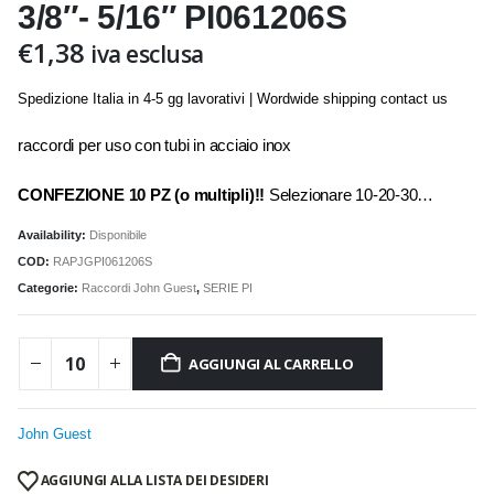
3/8″- 5/16″ PI061206S
€
1,38
iva esclusa
Spedizione Italia in 4-5 gg lavorativi | Wordwide shipping contact us
raccordi per uso con tubi in acciaio inox
CONFEZIONE 10 PZ (o multipli)!!
Selezionare 10-20-30…
Availability:
Disponibile
COD:
RAPJGPI061206S
Categorie:
Raccordi John Guest
,
SERIE PI
AGGIUNGI AL CARRELLO
John Guest
AGGIUNGI ALLA LISTA DEI DESIDERI