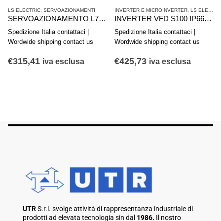
LS ELECTRIC
,
SERVOAZIONAMENTI
INVERTER E MICROINVERTER
,
LS ELECTRIC
SERVOAZIONAMENTO L7CA010U COMPACT I/O 4715016600
INVERTER VFD S100 IP66 LSLV0022S100-4EXFNS
Spedizione Italia contattaci |
Spedizione Italia contattaci |
Wordwide shipping contact us
Wordwide shipping contact us
€
315,41
€
425,73
iva esclusa
iva esclusa
UTR
S.r.l. svolge attività di rappresentanza industriale di
prodotti ad elevata tecnologia sin dal
1986.
Il nostro