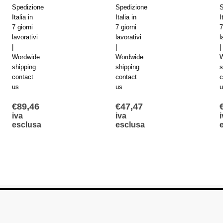
Spedizione
Spedizione
Italia in
Italia in
7 giorni
7 giorni
lavorativi
lavorativi
|
|
Wordwide
Wordwide
shipping
shipping
contact
contact
us
us
€
47,47
€
65,83
iva
iva
esclusa
esclusa