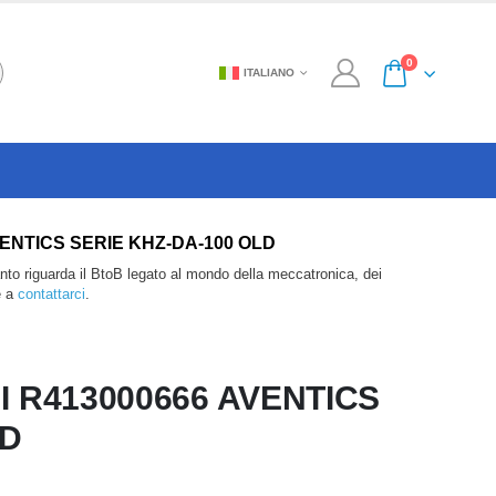
0
ITALIANO
66 AVENTICS SERIE KHZ-DA-100 OLD
anto riguarda il BtoB legato al mondo della meccatronica, dei
e a
contattarci
.
I R413000666 AVENTICS
LD