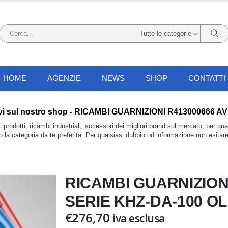
Tutte le categorie
HOME
AGENZIE
NEWS
SHOP
CONTATTI
i li trovi sul nostro shop - RICAMBI GUARNIZIONI R4130006
prodotti, ricambi industriali, accessori dei migliori brand sul mercato, per qu
do la categoria da te preferita. Per qualsiasi dubbio od informazione non esitar
RICAMBI GUARNIZION
SERIE KHZ-DA-100 O
€
276,70
iva esclusa