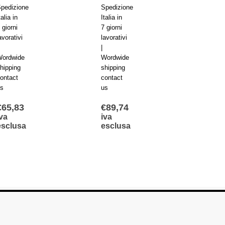
Spedizione
Spedizione
Sp
Italia in
Italia in
Ita
7 giorni
7 giorni
7 
lavorativi
lavorativi
la
|
|
|
Wordwide
Wordwide
Wo
shipping
shipping
sh
contact
contact
co
us
us
us
€
89,74
€
127,33
€
iva
iva
i
esclusa
esclusa
e