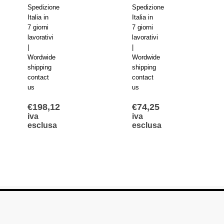
Spedizione
Spedizione
Italia in
Italia in
7 giorni
7 giorni
lavorativi
lavorativi
|
|
Wordwide
Wordwide
shipping
shipping
contact
contact
us
us
€
74,25
€
89,46
iva
iva
esclusa
esclusa