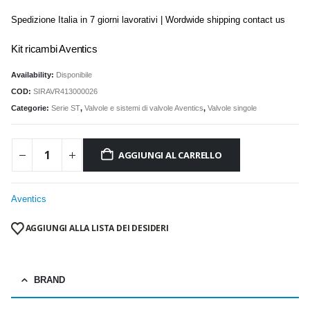
Spedizione Italia in 7 giorni lavorativi | Wordwide shipping contact us
Kit ricambi Aventics
Availability:
Disponibile
COD:
SIRAVR413000026
Categorie:
Serie ST
,
Valvole e sistemi di valvole Aventics
,
Valvole singole
AGGIUNGI AL CARRELLO
Aventics
AGGIUNGI ALLA LISTA DEI DESIDERI
BRAND