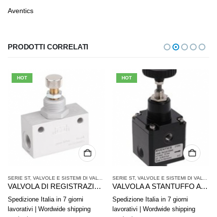
Aventics
PRODOTTI CORRELATI
HOT
HOT
SERIE ST
,
VALVOLE E SISTEMI DI VALVOLE AVENTICS
SERIE ST
,
,
VALVOLE E SISTEMI DI VALVOLE AVENTICS
VALVOLE SINGOLE
VALVOLA DI REGISTRAZIONE AVENTICS SERIE CC01 0821200014
VALVOLA A STANTUFFO AVENTICS Serie PR2-RGP R412010705
Spedizione Italia in 7 giorni
Spedizione Italia in 7 giorni
lavorativi | Wordwide shipping
lavorativi | Wordwide shipping