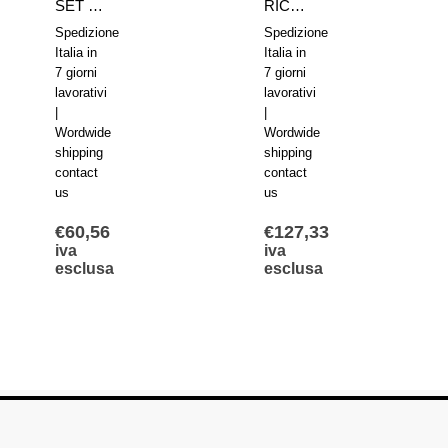
SET RICAMBI 1827008920 AVENTICS SERIE KPZ D40
RICAMBI GUARNIZIONI 0490394818 AVENTICS SERIE ICL 167/168-100
Spedizione
Spedizione
Italia in
Italia in
7 giorni
7 giorni
lavorativi
lavorativi
|
|
Wordwide
Wordwide
shipping
shipping
contact
contact
us
us
€
60,56
€
127,33
iva
iva
esclusa
esclusa