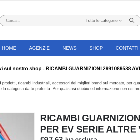
Tutte le categorie
HOME
AGENZIE
NEWS
SHOP
CONTATTI
li li trovi sul nostro shop - RICAMBI GUARNIZIONI 2991089
prodotti, ricambi industriali, accessori dei migliori brand sul mercato, per qu
do la categoria da te preferita. Per qualsiasi dubbio od informazione non esitar
RICAMBI GUARNIZION
PER EV SERIE ALTRE 
€
97,63
iva esclusa