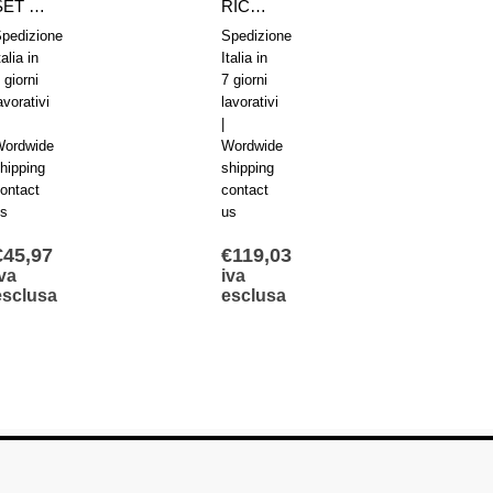
SET RICAMBI 1827008917 AVENTICS SERIE KPZ D20
RICAMBI GUARNIZIONI 0490395806 AVENTICS SERIE 16752-050
SET RICAMBI 1827004822 A
pedizione
Spedizione
Spediz
talia in
Italia in
Italia i
 giorni
7 giorni
7 giorn
avorativi
lavorativi
lavorat
|
|
ordwide
Wordwide
Wordw
hipping
shipping
shippi
ontact
contact
contac
s
us
us
€
45,97
€
119,03
€
724
va
iva
iva
esclusa
esclusa
escl