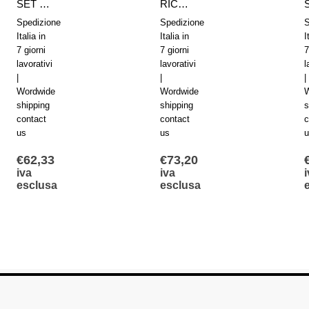
SET RICAMBI 1827008921 AVENTICS SERIE KPZ D50
RICAMBI GUARNIZIONI 0490351302 AVENTICS SERIE 167/168-025
Spedizione
Spedizione
S
Italia in
Italia in
I
7 giorni
7 giorni
7
lavorativi
lavorativi
l
|
|
|
Wordwide
Wordwide
W
shipping
shipping
s
contact
contact
c
us
us
u
€
62,33
€
73,20
iva
iva
i
esclusa
esclusa