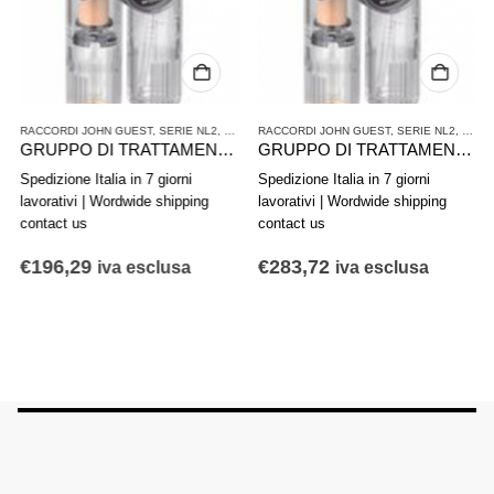
ATTAMENTO ARIA COMPRESSA
RACCORDI JOHN GUEST
,
SERIE NL2
,
TRATTAMENTO ARIA COMPRESSA
RACCORDI JOHN GUEST
,
SERIE NL2
,
TRAT
GRUPPO DI TRATTAMENTO ARIA IN 2 PARTI AVENTICS SERIE NL2-ACD 0821300432
GRUPPO DI TRATTAMENTO ARIA IN 2 PARTI AVENTICS SERIE NL4-ACD 0821300502
Spedizione Italia in 7 giorni
Spedizione Italia in 7 giorni
lavorativi | Wordwide shipping
lavorativi | Wordwide shipping
contact us
contact us
€
196,29
€
283,72
iva esclusa
iva esclusa