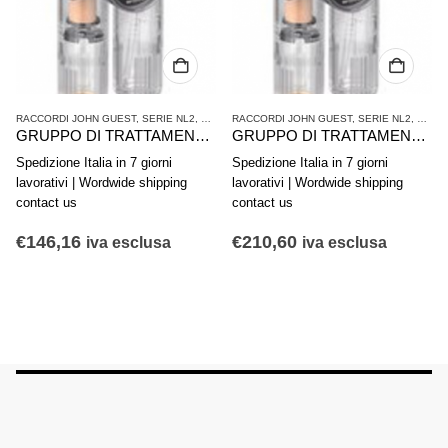
ATTAMENTO ARIA COMPRESSA
RACCORDI JOHN GUEST
,
SERIE NL2
,
TRATTAMENTO ARIA COMPRESSA
RACCORDI JOHN GUEST
,
SERIE NL2
,
TRAT
GRUPPO DI TRATTAMENTO ARIA IN 2 PARTI AVENTICS SERIE NL2-ACD 0821300433
GRUPPO DI TRATTAMENTO ARIA IN 2 PARTI AVENTICS SERIE NL4-ACD 0821300531
Spedizione Italia in 7 giorni
Spedizione Italia in 7 giorni
lavorativi | Wordwide shipping
lavorativi | Wordwide shipping
contact us
contact us
€
146,16
€
210,60
iva esclusa
iva esclusa