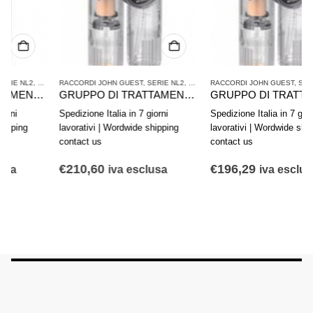
ATTAMENTO ARIA COMPRESSA
RACCORDI JOHN GUEST
,
SERIE NL2
,
TRATTAMENTO ARIA COMPRESSA
RACCORDI JOHN GUEST
,
SERIE NL2
,
TRAT
GRUPPO DI TRATTAMENTO ARIA IN 2 PARTI AVENTICS SERIE NL4-ACD 0821300501
GRUPPO DI TRATTAMENTO ARIA IN 2 PARTI AVENTICS SERIE NL2-ACD 0821300432
Spedizione Italia in 7 giorni
Spedizione Italia in 7 giorni
lavorativi | Wordwide shipping
lavorativi | Wordwide shipping
contact us
contact us
€
210,60
€
196,29
iva esclusa
iva esclusa