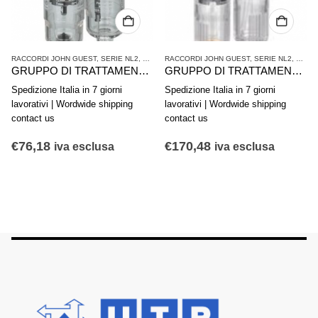
ATTAMENTO ARIA COMPRESSA
RACCORDI JOHN GUEST
,
SERIE NL2
,
TRATTAMENTO ARIA COMPRESSA
RACCORDI JOHN GUEST
,
SERIE NL2
,
TRAT
GRUPPO DI TRATTAMENTO ARIA IN 2 PARTI AVENTICS SERIE NL1-ACD 0821300727
GRUPPO DI TRATTAMENTO ARIA IN 2 PARTI AVENTICS SERIE NL2-ACD 0821300404
Spedizione Italia in 7 giorni
Spedizione Italia in 7 giorni
lavorativi | Wordwide shipping
lavorativi | Wordwide shipping
contact us
contact us
€
76,18
€
170,48
iva esclusa
iva esclusa