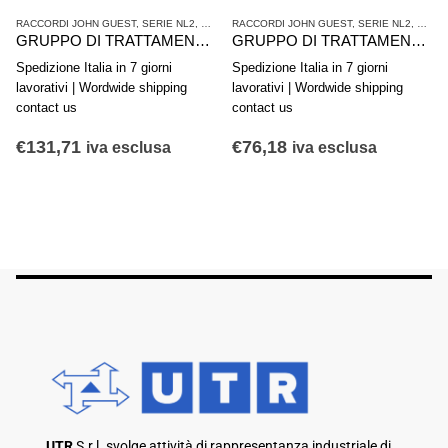
ATTAMENTO ARIA COMPRESSA
RACCORDI JOHN GUEST
,
SERIE NL2
,
TRATTAMENTO ARIA COMPRESSA
RACCORDI JOHN GUEST
,
SERIE NL2
,
TRAT
GRUPPO DI TRATTAMENTO ARIA IN 2 PARTI AVENTICS SERIE NL2-ACD 0821300401
GRUPPO DI TRATTAMENTO ARIA IN 2 PARTI AVENTICS SERIE NL1-ACD 0821300727
Spedizione Italia in 7 giorni
Spedizione Italia in 7 giorni
lavorativi | Wordwide shipping
lavorativi | Wordwide shipping
contact us
contact us
€
131,71
€
76,18
iva esclusa
iva esclusa
UTR
S.r.l. svolge attività di rappresentanza industriale di