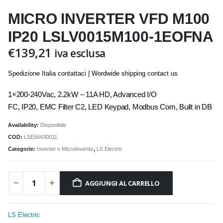
MICRO INVERTER VFD M100
IP20 LSLV0015M100-1EOFNA
€
139,21
iva esclusa
Spedizione Italia contattaci | Wordwide shipping contact us
1×200-240Vac, 2.2kW – 11A HD, Advanced I/O
FC, IP20, EMC Filter C2, LED Keypad, Modbus Com, Built in DB
Availability:
Disponibile
COD:
LSE66430011
Categorie:
Inverter e Microinverter
,
LS Electric
AGGIUNGI AL CARRELLO
LS Electric