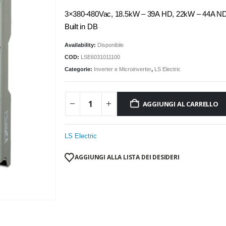
3×380-480Vac, 18.5kW – 39A HD, 22kW – 44A ND, 
Built in DB
Availability:
Disponibile
COD:
LSE6031011100
Categorie:
Inverter e Microinverter
,
LS Electric
AGGIUNGI AL CARRELLO
LS Electric
AGGIUNGI ALLA LISTA DEI DESIDERI