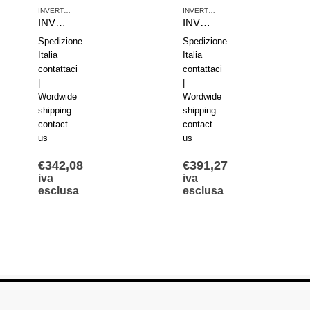
,
LS ELECTRIC
INVERTER E MICROINVERTER
,
LS ELECTRIC
INVERTER E MICROINVERTER
,
LS EL
INVERTER VFD S100 IP66 LSLV0008S100-4EXFNS
INVERTER VFD S100 IP20 LSLV0055S100-4EOFNS
Spedizione
Spedizione
Italia
Italia
contattaci
contattaci
|
|
Wordwide
Wordwide
shipping
shipping
contact
contact
us
us
€
342,08
€
391,27
iva
iva
esclusa
esclusa