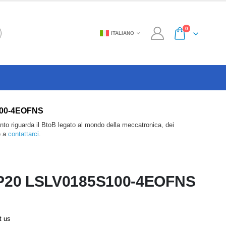
0
ITALIANO
5S100-4EOFNS
anto riguarda il BtoB legato al mondo della meccatronica, dei
e a
contattarci
.
P20 LSLV0185S100-4EOFNS
t us