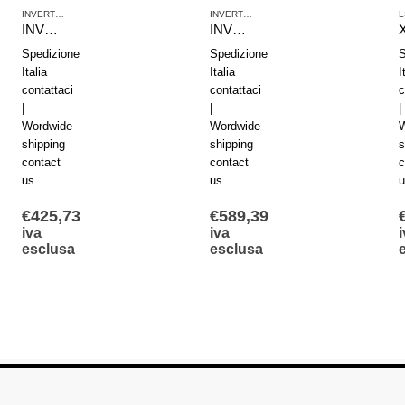
ECTRIC
INVERTER E MICROINVERTER
,
LS ELECTRIC
INVERTER E MICROINVERTER
,
LS ELECTRI
INVERTER VFD S100 IP66 LSLV0022S100-4EXFNS
INVERTER VFD S100 IP20 LSLV0110S100-4EOFNS
Spedizione
Spedizione
S
Italia
Italia
I
contattaci
contattaci
c
|
|
|
Wordwide
Wordwide
W
shipping
shipping
s
contact
contact
c
us
us
u
€
425,73
€
589,39
iva
iva
i
esclusa
esclusa