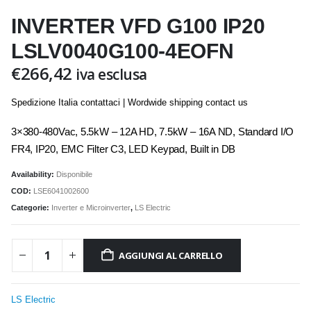
INVERTER VFD G100 IP20
LSLV0040G100-4EOFN
€
266,42
iva esclusa
Spedizione Italia contattaci | Wordwide shipping contact us
3×380-480Vac, 5.5kW – 12A HD, 7.5kW – 16A ND, Standard I/O
FR4, IP20, EMC Filter C3, LED Keypad, Built in DB
Availability:
Disponibile
COD:
LSE6041002600
Categorie:
Inverter e Microinverter
,
LS Electric
AGGIUNGI AL CARRELLO
LS Electric