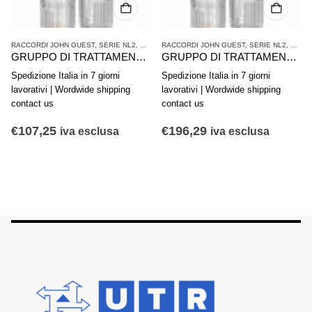
ATTAMENTO ARIA COMPRESSA
RACCORDI JOHN GUEST
,
SERIE NL2
,
TRATTAMENTO ARIA COMPRESSA
RACCORDI JOHN GUEST
,
SERIE NL2
,
TRAT
GRUPPO DI TRATTAMENTO ARIA IN 2 PARTI AVENTICS SERIE NL2-ACD 0821300400
GRUPPO DI TRATTAMENTO ARIA IN 2 PARTI AVENTICS SERIE NL2-ACD 0821300402
Spedizione Italia in 7 giorni
Spedizione Italia in 7 giorni
lavorativi | Wordwide shipping
lavorativi | Wordwide shipping
contact us
contact us
€
107,25
€
196,29
iva esclusa
iva esclusa