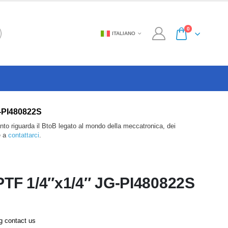
0
ITALIANO
G-PI480822S
anto riguarda il BtoB legato al mondo della meccatronica, dei
e a
contattarci
.
F 1/4″x1/4″ JG-PI480822S
ng contact us