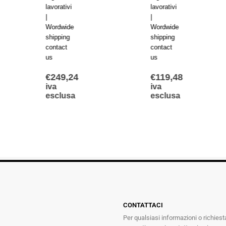
lavorativi
lavorativi
l
|
|
|
Wordwide
Wordwide
W
shipping
shipping
s
contact
contact
c
us
us
u
€
249,24
€
119,48
iva
iva
i
esclusa
esclusa
CONTATTACI
Per qualsiasi informazioni o richiest