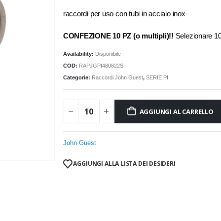
raccordi per uso con tubi in acciaio inox
CONFEZIONE 10 PZ (o multipli)!!
Selezionare 
Availability:
Disponibile
COD:
RAPJGPI480822S
Categorie:
Raccordi John Guest
,
SERIE PI
AGGIUNGI AL CARRELLO
John Guest
AGGIUNGI ALLA LISTA DEI DESIDERI