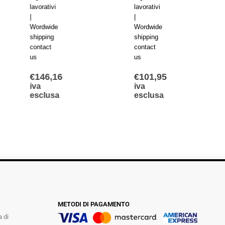
avorativi
lavorativi
lavorat
|
|
ordwide
Wordwide
Wordw
hipping
shipping
shippi
ontact
contact
contac
s
us
us
€
146,16
€
101,95
€
115
va
iva
iva
esclusa
esclusa
escl
METODI DI PAGAMENTO
a di