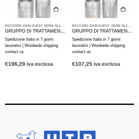
ATTAMENTO ARIA COMPRESSA
RACCORDI JOHN GUEST
,
SERIE NL2
,
TRATTAMENTO ARIA COMPRESSA
RACCORDI JOHN GUEST
,
SERIE NL2
,
TRAT
GRUPPO DI TRATTAMENTO ARIA IN 2 PARTI AVENTICS SERIE NL2-ACD 0821300402
GRUPPO DI TRATTAMENTO ARIA IN 2 PARTI AVENTICS SERIE NL2-ACD 0821300430
Spedizione Italia in 7 giorni
Spedizione Italia in 7 giorni
lavorativi | Wordwide shipping
lavorativi | Wordwide shipping
contact us
contact us
€
196,29
€
107,25
iva esclusa
iva esclusa