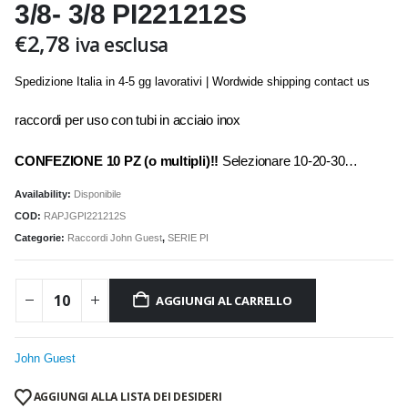
3/8- 3/8 PI221212S
€
2,78
iva esclusa
Spedizione Italia in 4-5 gg lavorativi | Wordwide shipping contact us
raccordi per uso con tubi in acciaio inox
CONFEZIONE 10 PZ (o multipli)!!
Selezionare 10-20-30…
Availability:
Disponibile
COD:
RAPJGPI221212S
Categorie:
Raccordi John Guest
,
SERIE PI
AGGIUNGI AL CARRELLO
John Guest
AGGIUNGI ALLA LISTA DEI DESIDERI