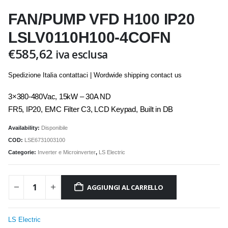
FAN/PUMP VFD H100 IP20
LSLV0110H100-4COFN
€
585,62
iva esclusa
Spedizione Italia contattaci | Wordwide shipping contact us
3×380-480Vac, 15kW – 30A ND
FR5, IP20, EMC Filter C3, LCD Keypad, Built in DB
Availability:
Disponibile
COD:
LSE6731003100
Categorie:
Inverter e Microinverter
,
LS Electric
AGGIUNGI AL CARRELLO
LS Electric