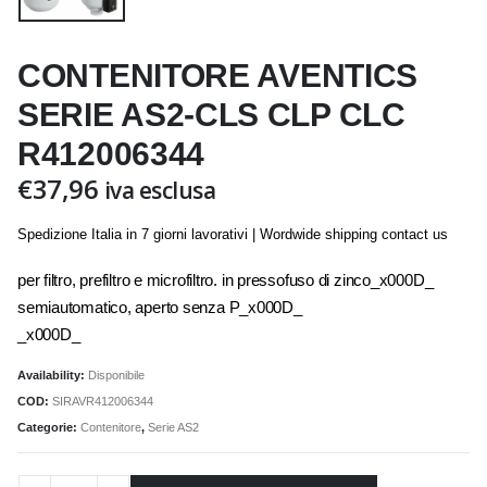
CONTENITORE AVENTICS
SERIE AS2-CLS CLP CLC
R412006344
€
37,96
iva esclusa
Spedizione Italia in 7 giorni lavorativi | Wordwide shipping contact us
per filtro, prefiltro e microfiltro. in pressofuso di zinco_x000D_
semiautomatico, aperto senza P_x000D_
_x000D_
Availability:
Disponibile
COD:
SIRAVR412006344
Categorie:
Contenitore
,
Serie AS2