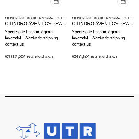
RA - ISO 15552
CILINDRI PNEUMATICI A NORMA ISO
,
SERIE PRA - ISO 15552
,
CILINDRI PNEUMATICI E AZIONAMENTI
CILINDRI PNEUMATICI A NORMA ISO
,
SERIE PRA 
,
CILINDRI PNEUMATICI E AZIONAMENTI
CILINDRO AVENTICS PRA 0822121008
CILINDRO AVENTICS PRA 0822120007
Spedizione Italia in 7 giorni
Spedizione Italia in 7 giorni
lavorativi | Wordwide shipping
lavorativi | Wordwide shipping
contact us
contact us
€
102,32
€
87,52
iva esclusa
iva esclusa