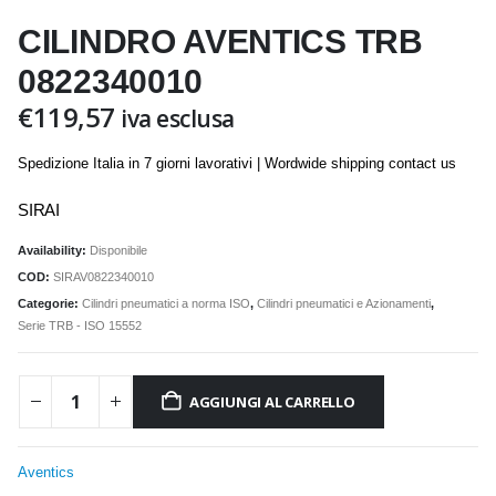
CILINDRO AVENTICS TRB
0822340010
€
119,57
iva esclusa
Spedizione Italia in 7 giorni lavorativi | Wordwide shipping contact us
SIRAI
Availability:
Disponibile
COD:
SIRAV0822340010
Categorie:
Cilindri pneumatici a norma ISO
,
Cilindri pneumatici e Azionamenti
,
Serie TRB - ISO 15552
AGGIUNGI AL CARRELLO
Aventics