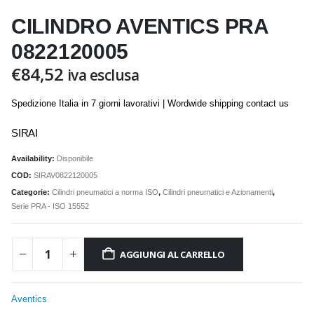
CILINDRO AVENTICS PRA
0822120005
€
84,52
iva esclusa
Spedizione Italia in 7 giorni lavorativi | Wordwide shipping contact us
SIRAI
Availability:
Disponibile
COD:
SIRAV0822120005
Categorie:
Cilindri pneumatici a norma ISO
,
Cilindri pneumatici e Azionamenti
,
Serie PRA - ISO 15552
AGGIUNGI AL CARRELLO
Aventics