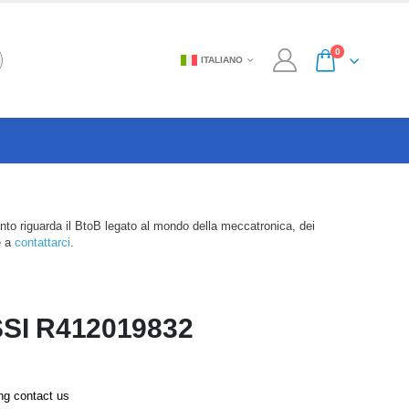
0
ITALIANO
anto riguarda il BtoB legato al mondo della meccatronica, dei
e a
contattarci
.
SI R412019832
ing contact us