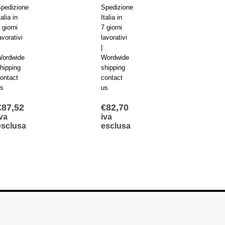
pedizione
Spedizione
Spediz
talia in
Italia in
Italia i
 giorni
7 giorni
7 giorn
avorativi
lavorativi
lavorat
|
|
ordwide
Wordwide
Wordw
hipping
shipping
shippi
ontact
contact
contac
s
us
us
€
87,52
€
82,70
€
92,
iva
iva
iva
esclusa
esclusa
escl