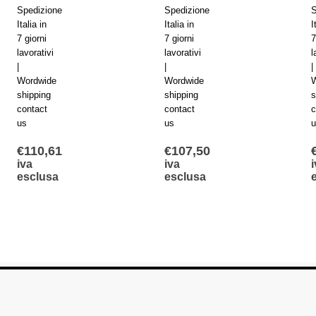
Spedizione
Spedizione
S
Italia in
Italia in
I
7 giorni
7 giorni
7
lavorativi
lavorativi
l
|
|
|
Wordwide
Wordwide
W
shipping
shipping
s
contact
contact
c
us
us
u
€
110,61
€
107,50
iva
iva
esclusa
esclusa