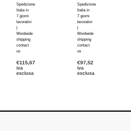
Spedizione
Spedizione
Italia in
Italia in
7 giorni
7 giorni
lavorativi
lavorativi
|
|
Wordwide
Wordwide
shipping
shipping
contact
contact
us
us
€
115,67
€
97,52
iva
iva
esclusa
esclusa