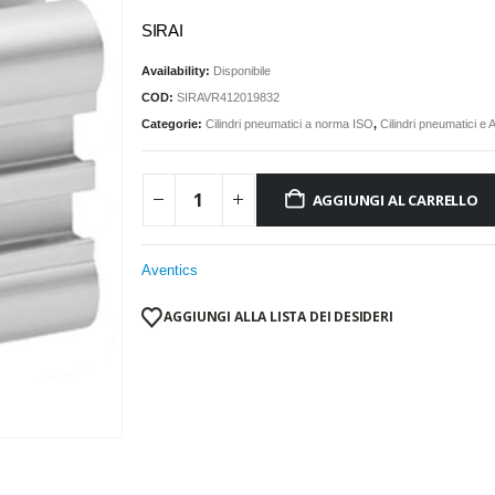
SIRAI
Availability:
Disponibile
COD:
SIRAVR412019832
Categorie:
Cilindri pneumatici a norma ISO
,
Cilindri pneumatici e
AGGIUNGI AL CARRELLO
Aventics
AGGIUNGI ALLA LISTA DEI DESIDERI